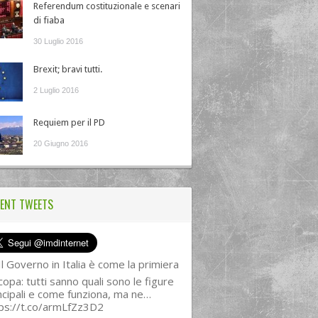
Referendum costituzionale e scenari
di fiaba
30 Luglio 2016
Brexit; bravi tutti.
2 Luglio 2016
Requiem per il PD
20 Giugno 2016
ENT TWEETS
l Governo in Italia è come la primiera
copa: tutti sanno quali sono le figure
ncipali e come funziona, ma ne…
ps://t.co/armLfZz3D2