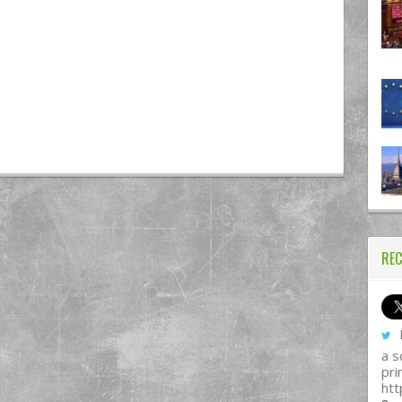
REC
I
a s
pri
htt