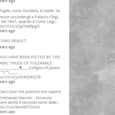
ears ago
ajani, come Gentiloni, è nobile. Se
esse succedergli a Palazzo Chigi,
 dal 1867, quando il Conte Luigi...
tps://t.co/x5gCNARpgG
ears ago
CHRIS BENOIT
ears ago
YOU HAVE BEEN VISITED BY THE
LAMIC TRUCK OF TOLERANCE
___________¶___ |religion of peace
“”|””\__,_...
tps://t.co/yUD4QSKQ78
ears ago
Dieci cose che potresti non sapere
 Emmanuel Macron: - Dovesse
cere anche il secondo turno delle...
tps://t.co/8wmlN7ESOo
ears ago