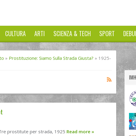
CULTURA
ARTI
SCIENZA & TECH
SPORT
DEBU
twitter
googleplus
facebook
tto
»
Prostituzione: Siamo Sulla Strada Giusta?
»
1925-
IM
et
Tre prostitute per strada, 1925
Read more
»