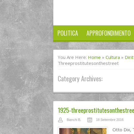
POLITICA
APPROFONDIMENTO
You Are Here:
Home
»
Cultura
»
Diri
Threeprostitutesonthestreet
Category Archives:
1925-threeprostitutesonthestre
Bianchi B.
18 Settembre 2016
Otto Dix, 