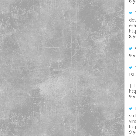
8 y
T
dov
era
ht
8 y
9 y
IS
___
||l 
ht
9 y
su
vin
ht
9 y