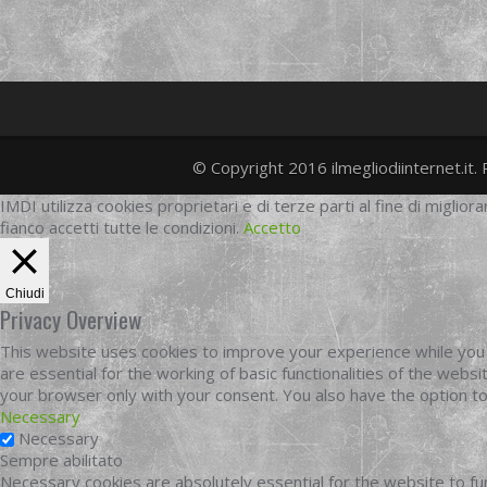
© Copyright 2016 ilmegliodiinternet.it. 
IMDI utilizza cookies proprietari e di terze parti al fine di migliora
fianco accetti tutte le condizioni.
Accetto
Chiudi
Privacy Overview
This website uses cookies to improve your experience while you 
are essential for the working of basic functionalities of the web
your browser only with your consent. You also have the option t
Necessary
Necessary
Sempre abilitato
Necessary cookies are absolutely essential for the website to fun