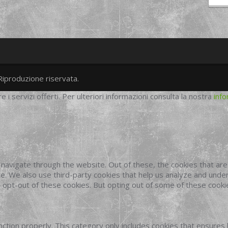
Riproduzione riservata.
twitter
googleplus
facebook
re i servizi offerti. Per ulteriori informazioni consulta la nostra
info
navigate through the website. Out of these, the cookies that ar
site. We also use third-party cookies that help us analyze and und
o opt-out of these cookies. But opting out of some of these cook
ction properly. This category only includes cookies that ensures 