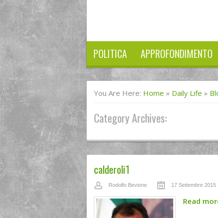
POLITICA
APPROFONDIMENTO
You Are Here:
Home
»
Daily Life
»
Bl
Category Archives:
calderoli1
Rodolfo Bevione
17 Settembre 2015
Read mo