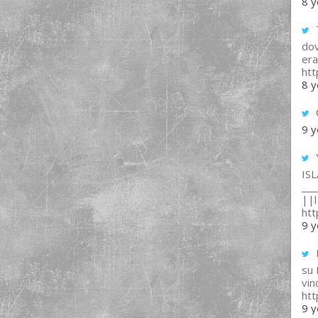
8 y
T
dov
era
ht
8 y
9 y
IS
___
||l 
ht
9 y
su
vin
ht
9 y