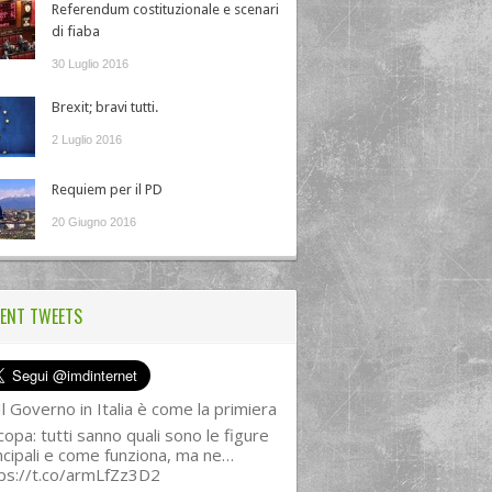
Referendum costituzionale e scenari
di fiaba
30 Luglio 2016
Brexit; bravi tutti.
2 Luglio 2016
Requiem per il PD
20 Giugno 2016
ENT TWEETS
l Governo in Italia è come la primiera
copa: tutti sanno quali sono le figure
ncipali e come funziona, ma ne…
ps://t.co/armLfZz3D2