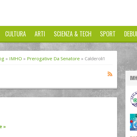
CULTURA
ARTI
SCIENZA & TECH
SPORT
DEBU
twitter
googleplus
facebook
og
»
IMHO
»
Prerogative Da Senatore
»
Calderoli1
IM
re
»