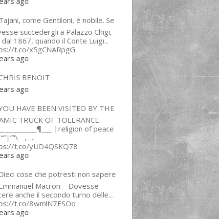
ears ago
ajani, come Gentiloni, è nobile. Se
esse succedergli a Palazzo Chigi,
 dal 1867, quando il Conte Luigi...
tps://t.co/x5gCNARpgG
ears ago
CHRIS BENOIT
ears ago
YOU HAVE BEEN VISITED BY THE
LAMIC TRUCK OF TOLERANCE
___________¶___ |religion of peace
“”|””\__,_...
tps://t.co/yUD4QSKQ78
ears ago
Dieci cose che potresti non sapere
 Emmanuel Macron: - Dovesse
cere anche il secondo turno delle...
tps://t.co/8wmlN7ESOo
ears ago