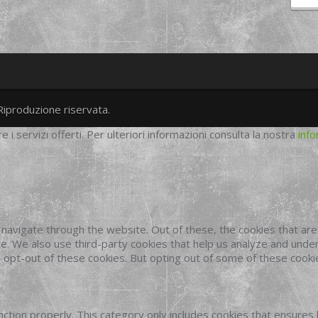
Riproduzione riservata.
twitter
googleplus
facebook
re i servizi offerti. Per ulteriori informazioni consulta la nostra
info
navigate through the website. Out of these, the cookies that ar
site. We also use third-party cookies that help us analyze and und
o opt-out of these cookies. But opting out of some of these cook
ction properly. This category only includes cookies that ensures 