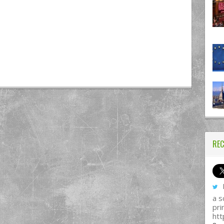
REC
I
a s
pri
htt