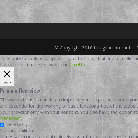
© Copyright 2016 ilmegliodiinternet.it. 
IMDI utilizza cookies proprietari e di terze parti al fine di migliora
fianco accetti tutte le condizioni.
Accetto
Chiudi
Privacy Overview
This website uses cookies to improve your experience while you 
are essential for the working of basic functionalities of the web
your browser only with your consent. You also have the option t
Necessary
Necessary
Sempre abilitato
Necessary cookies are absolutely essential for the website to fun