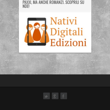
PAXXI, MA ANCHE ROMANZI. SCOPRILI SU
NDE!
ok