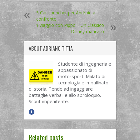
5 Car Launcher per Android a
confronto
In Viaggio con Pippo – Un Classico
Disney mancato
ABOUT
ADRIANO TITTA
Studente di Ingegneria e
appassionato di
motorsport. Malato di
tecnologia e impallinato
di storia. Tende ad ingaggiare
battaglie verbali e allo sproloquio.
Scout impenitente.
Related posts