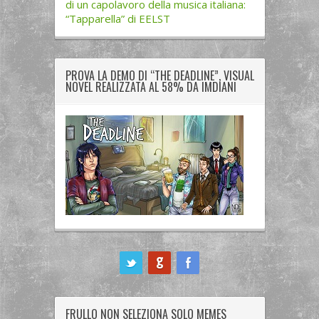
di un capolavoro della musica italiana:
“Tapparella” di EELST
PROVA LA DEMO DI “THE DEADLINE”, VISUAL
NOVEL REALIZZATA AL 58% DA IMDIANI
ook
FRULLO NON SELEZIONA SOLO MEMES