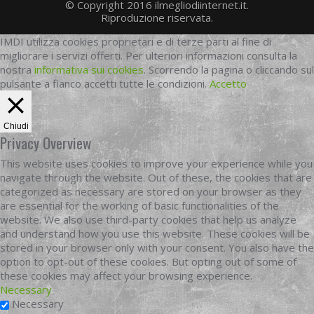
© Copyright 2016 ilmegliodiinternet.it.
Riproduzione riservata.
IMDI utilizza cookies proprietari e di terze parti al fine di
migliorare i servizi offerti. Per ulteriori informazioni consulta la
nostra
informativa sui cookies
. Scorrendo la pagina o cliccando sul
pulsante a fianco accetti tutte le condizioni.
Accetto
Chiudi
Privacy Overview
This website uses cookies to improve your experience while you
navigate through the website. Out of these, the cookies that are
categorized as necessary are stored on your browser as they
are essential for the working of basic functionalities of the
website. We also use third-party cookies that help us analyze
and understand how you use this website. These cookies will be
stored in your browser only with your consent. You also have the
option to opt-out of these cookies. But opting out of some of
these cookies may affect your browsing experience.
Necessary
Necessary