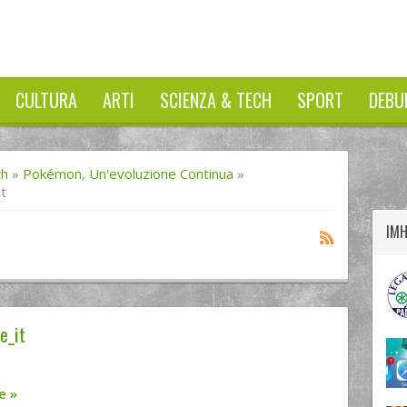
CULTURA
ARTI
SCIENZA & TECH
SPORT
DEBU
twitter
googleplus
facebook
ch
»
Pokémon, Un'evoluzione Continua
»
t
IM
e_it
re
»