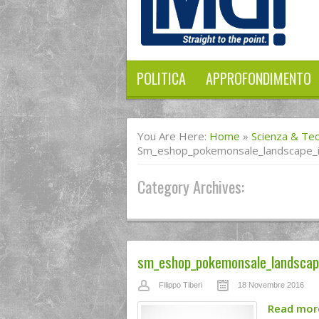
POLITICA
APPROFONDIMENTO
You Are Here:
Home
»
Scienza & Te
Sm_eshop_pokemonsale_landscape_i
Category Archives:
sm_eshop_pokemonsale_landscap
Filippo Tiberi
18 Novembre 2016
Read mo