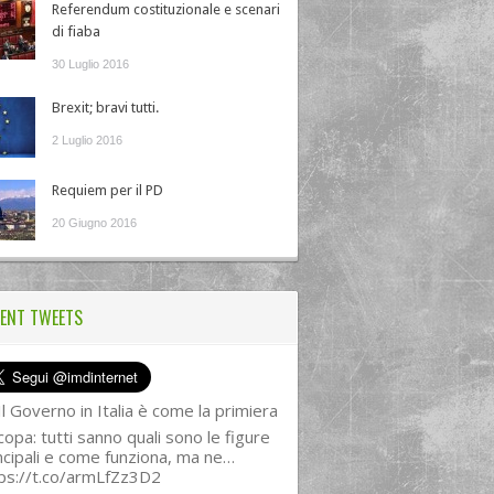
Referendum costituzionale e scenari
di fiaba
30 Luglio 2016
Brexit; bravi tutti.
2 Luglio 2016
Requiem per il PD
20 Giugno 2016
ENT TWEETS
l Governo in Italia è come la primiera
copa: tutti sanno quali sono le figure
ncipali e come funziona, ma ne…
ps://t.co/armLfZz3D2