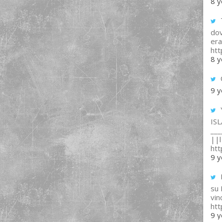
8 y
T
dov
era
ht
8 y
9 y
IS
___
||l 
ht
9 y
su
vin
ht
9 y