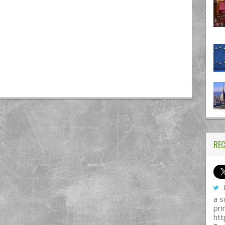
REC
I
a s
pri
htt