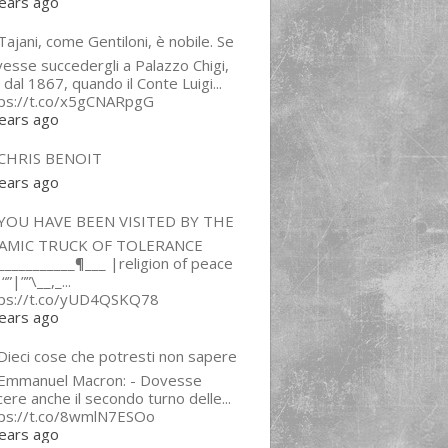
ears ago
ajani, come Gentiloni, è nobile. Se
esse succedergli a Palazzo Chigi,
 dal 1867, quando il Conte Luigi...
tps://t.co/x5gCNARpgG
ears ago
CHRIS BENOIT
ears ago
YOU HAVE BEEN VISITED BY THE
LAMIC TRUCK OF TOLERANCE
___________¶___ |religion of peace
“”|””\__,_...
tps://t.co/yUD4QSKQ78
ears ago
Dieci cose che potresti non sapere
 Emmanuel Macron: - Dovesse
cere anche il secondo turno delle...
tps://t.co/8wmlN7ESOo
ears ago