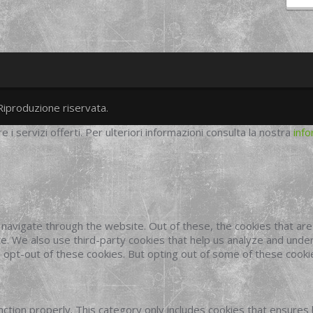
Riproduzione riservata.
twitter
googleplus
facebook
re i servizi offerti. Per ulteriori informazioni consulta la nostra
info
navigate through the website. Out of these, the cookies that ar
site. We also use third-party cookies that help us analyze and und
o opt-out of these cookies. But opting out of some of these cook
ction properly. This category only includes cookies that ensures 