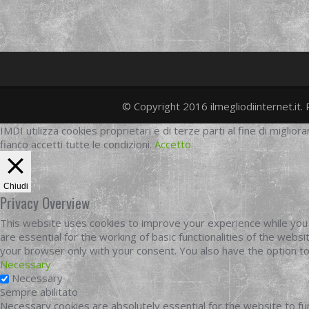
© Copyright 2016 ilmegliodiinternet.it. 
IMDI utilizza cookies proprietari e di terze parti al fine di migliora
fianco accetti tutte le condizioni.
Accetto
Chiudi
Privacy Overview
This website uses cookies to improve your experience while you 
are essential for the working of basic functionalities of the web
your browser only with your consent. You also have the option t
Necessary
Necessary
Sempre abilitato
Necessary cookies are absolutely essential for the website to fun