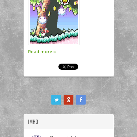
Read more
»
ook
IMHO