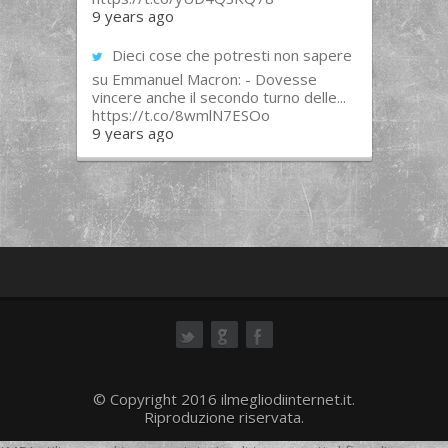
9 years ago
Dieci cose che potresti non sapere
su Emmanuel Macron: - Dovesse
vincere anche il secondo turno delle...
https://t.co/8wmlN7ESOo
9 years ago
ok
© Copyright 2016 ilmegliodiinternet.it.
Riproduzione riservata.