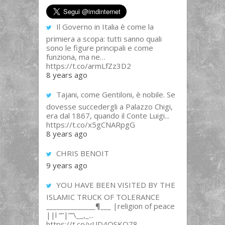
Il Governo in Italia è come la
primiera a scopa: tutti sanno quali
sono le figure principali e come
funziona, ma ne…
https://t.co/armLfZz3D2
8 years ago
Tajani, come Gentiloni, è nobile. Se
dovesse succedergli a Palazzo Chigi,
era dal 1867, quando il Conte Luigi...
https://t.co/x5gCNARpgG
8 years ago
CHRIS BENOIT
9 years ago
YOU HAVE BEEN VISITED BY THE
ISLAMIC TRUCK OF TOLERANCE
______________¶___ |religion of peace
||l “”|””\__,_...
https://t.co/yUD4QSKQ78