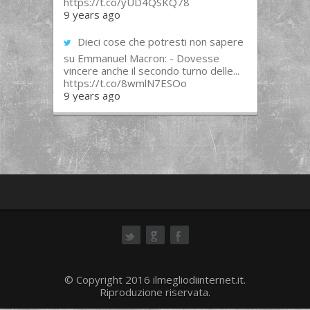
https://t.co/yUD4QSKQ78
9 years ago
Dieci cose che potresti non sapere
su Emmanuel Macron: - Dovesse
vincere anche il secondo turno delle...
https://t.co/8wmlN7ESOo
9 years ago
ok
© Copyright 2016 ilmegliodiinternet.it.
Riproduzione riservata.