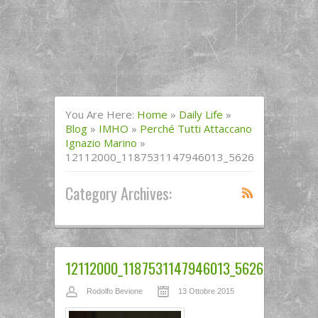
You Are Here:
Home
»
Daily Life
»
Blog
»
IMHO
»
Perché Tutti Attaccano
Ignazio Marino
»
12112000_1187531147946013_56269473580407
Category Archives:
12112000_1187531147946013_56269473580
Rodolfo Bevione
13 Ottobre 2015