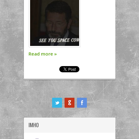
Read more
»
ook
IMHO