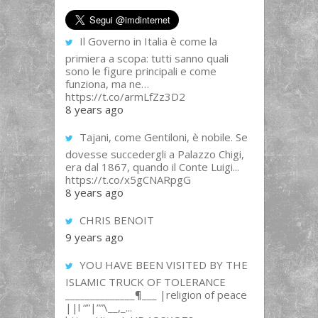
Il Governo in Italia è come la
primiera a scopa: tutti sanno quali
sono le figure principali e come
funziona, ma ne…
https://t.co/armLfZz3D2
8 years ago
Tajani, come Gentiloni, è nobile. Se
dovesse succedergli a Palazzo Chigi,
era dal 1867, quando il Conte Luigi...
https://t.co/x5gCNARpgG
8 years ago
CHRIS BENOIT
9 years ago
YOU HAVE BEEN VISITED BY THE
ISLAMIC TRUCK OF TOLERANCE
______________¶___ |religion of peace
||l “”|””\__,_...