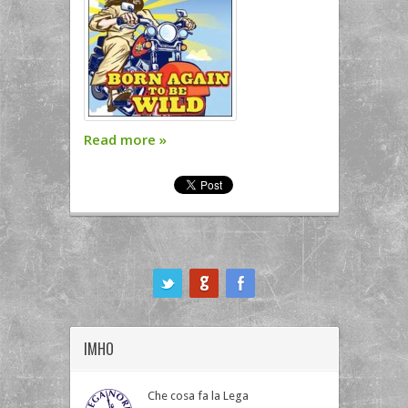
Read more
»
ook
IMHO
Che cosa fa la Lega