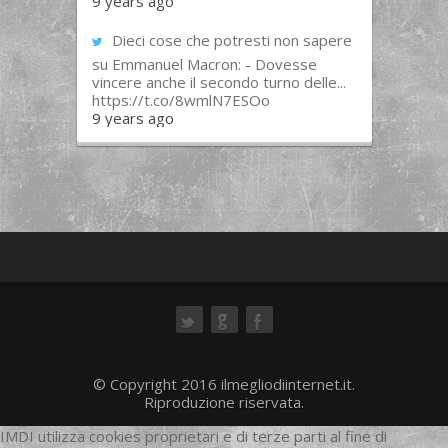
9 years ago
Dieci cose che potresti non sapere
su Emmanuel Macron: - Dovesse
vincere anche il secondo turno delle...
https://t.co/8wmlN7ESOo
9 years ago
ok
© Copyright 2016 ilmegliodiinternet.it.
Riproduzione riservata.
IMDI utilizza cookies proprietari e di terze parti al fine di