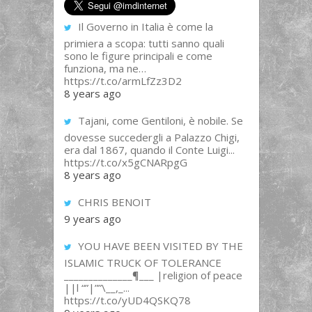
Il Governo in Italia è come la
primiera a scopa: tutti sanno quali
sono le figure principali e come
funziona, ma ne…
https://t.co/armLfZz3D2
8 years ago
Tajani, come Gentiloni, è nobile. Se
dovesse succedergli a Palazzo Chigi,
era dal 1867, quando il Conte Luigi...
https://t.co/x5gCNARpgG
8 years ago
CHRIS BENOIT
9 years ago
YOU HAVE BEEN VISITED BY THE
ISLAMIC TRUCK OF TOLERANCE
______________¶___ |religion of peace
||l “”|””\__,_...
https://t.co/yUD4QSKQ78