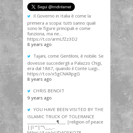
Il Governo in Italia è come la
primiera a scopa: tutti sanno quali
sono le figure principali e come
funziona, ma ne…
https://t.co/armLfZz3D2
8 years ago
Tajani, come Gentiloni, è nobile. Se
dovesse succedergli a Palazzo Chigi,
era dal 1867, quando il Conte Luigi...
https://t.co/x5gCNARpgG
8 years ago
CHRIS BENOIT
9 years ago
YOU HAVE BEEN VISITED BY THE
ISLAMIC TRUCK OF TOLERANCE
______________¶___ |religion of peace
||l “”|””\__,_...
https://t.co/yUD4QSKQ78