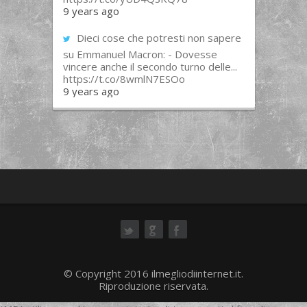
9 years ago
Dieci cose che potresti non sapere
su Emmanuel Macron: - Dovesse
vincere anche il secondo turno delle...
https://t.co/8wmlN7ESOo
9 years ago
ok
© Copyright 2016 ilmegliodiinternet.it.
Riproduzione riservata.