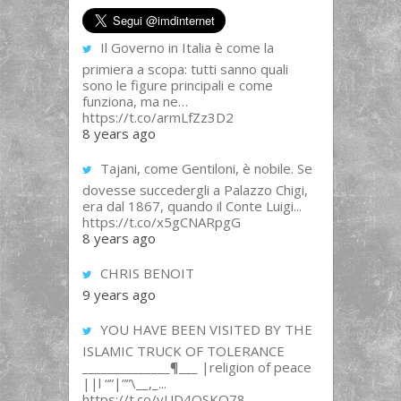
Il Governo in Italia è come la
primiera a scopa: tutti sanno quali
sono le figure principali e come
funziona, ma ne…
https://t.co/armLfZz3D2
8 years ago
Tajani, come Gentiloni, è nobile. Se
dovesse succedergli a Palazzo Chigi,
era dal 1867, quando il Conte Luigi...
https://t.co/x5gCNARpgG
8 years ago
CHRIS BENOIT
9 years ago
YOU HAVE BEEN VISITED BY THE
ISLAMIC TRUCK OF TOLERANCE
______________¶___ |religion of peace
||l “”|””\__,_...
https://t.co/yUD4QSKQ78