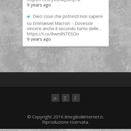
9 years ago
Dieci cose che potresti non sapere
su Emmanuel Macron: - Dovesse
vincere anche il secondo turno delle...
https://t.co/8wmlN7ESOo
9 years ago
ok
© Copyright 2016 ilmegliodiinternet.it.
Riproduzione riservata.