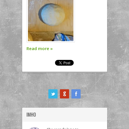
Read more
»
ook
IMHO