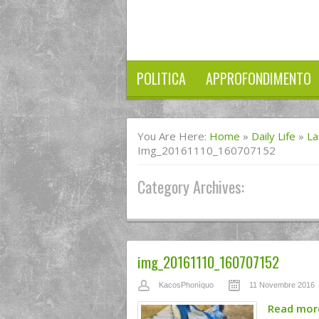
POLITICA
APPROFONDIMENTO
You Are Here:
Home
»
Daily Life
»
La
Img_20161110_160707152
Category Archives:
img_20161110_160707152
KacosPhonìquo
11 Novembre 2016
Read mo