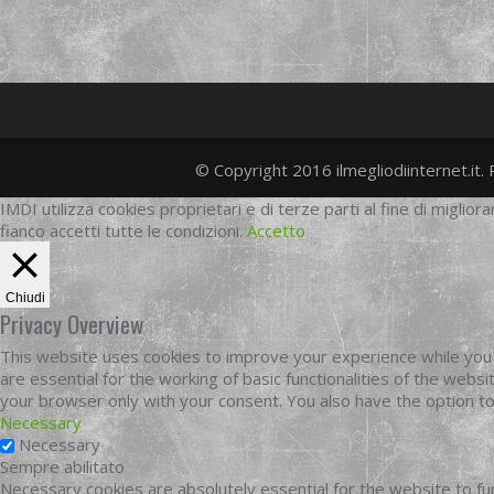
© Copyright 2016 ilmegliodiinternet.it. 
IMDI utilizza cookies proprietari e di terze parti al fine di migliora
fianco accetti tutte le condizioni.
Accetto
Chiudi
Privacy Overview
This website uses cookies to improve your experience while you 
are essential for the working of basic functionalities of the web
your browser only with your consent. You also have the option t
Necessary
Necessary
Sempre abilitato
Necessary cookies are absolutely essential for the website to fun