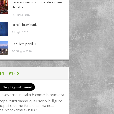
Referendum costituzionale e scenari
di fiaba
30 Luglio 2016
Brexit; bravi tutti.
2 Luglio 2016
Requiem per il PD
20 Giugno 2016
ENT TWEETS
l Governo in Italia è come la primiera
copa: tutti sanno quali sono le figure
ncipali e come funziona, ma ne…
ps://t.co/armLfZz3D2