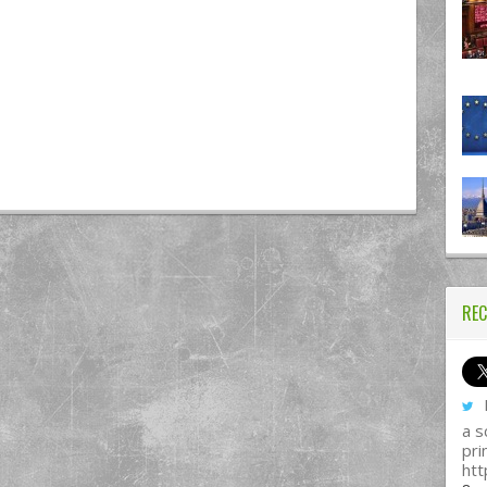
REC
I
a s
pri
htt