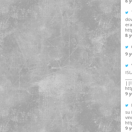
8 y
T
dov
era
ht
8 y
9 y
IS
___
||l 
ht
9 y
su
vin
ht
9 y