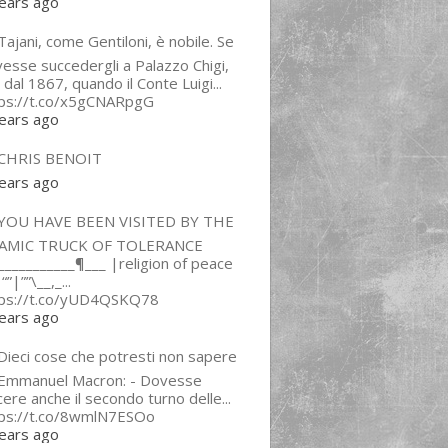
ears ago
ajani, come Gentiloni, è nobile. Se
esse succedergli a Palazzo Chigi,
 dal 1867, quando il Conte Luigi...
tps://t.co/x5gCNARpgG
ears ago
CHRIS BENOIT
ears ago
YOU HAVE BEEN VISITED BY THE
LAMIC TRUCK OF TOLERANCE
___________¶___ |religion of peace
“”|””\__,_...
tps://t.co/yUD4QSKQ78
ears ago
Dieci cose che potresti non sapere
 Emmanuel Macron: - Dovesse
cere anche il secondo turno delle...
tps://t.co/8wmlN7ESOo
ears ago