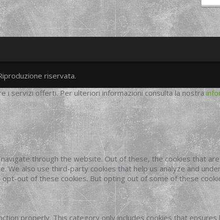
Riproduzione riservata.
twitter
googleplus
facebook
re i servizi offerti. Per ulteriori informazioni consulta la nostra
info
navigate through the website. Out of these, the cookies that ar
site. We also use third-party cookies that help us analyze and und
o opt-out of these cookies. But opting out of some of these cook
ction properly. This category only includes cookies that ensures 