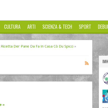
CULTURA
ARTI
SCIENZA & TECH
SPORT
DEBU
twitter
googleplus
facebook
 Ricetta Der Pane Da Fa In Casa Cò Du Spicci
»
IM
re
»