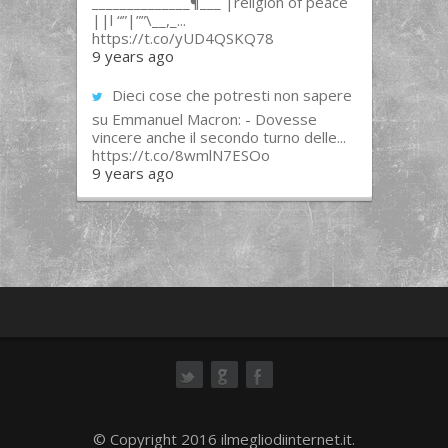
______________¶___ |religion of peace
||l “”|””\__,_...
https://t.co/yUD4QSKQ78
9 years ago
Dieci cose che potresti non sapere
su Emmanuel Macron: - Dovesse
vincere anche il secondo turno delle...
https://t.co/8wmlN7ESOo
9 years ago
ok
© Copyright 2016 ilmegliodiinternet.it.