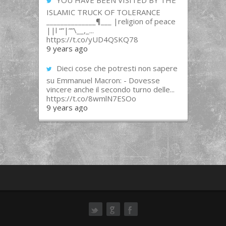
YOU HAVE BEEN VISITED BY THE
ISLAMIC TRUCK OF TOLERANCE
______________¶___ |religion of peace
||l “”|””\__,_...
https://t.co/yUD4QSKQ78
9 years ago
Dieci cose che potresti non sapere
su Emmanuel Macron: - Dovesse
vincere anche il secondo turno delle...
https://t.co/8wmlN7ESOo
9 years ago
ok