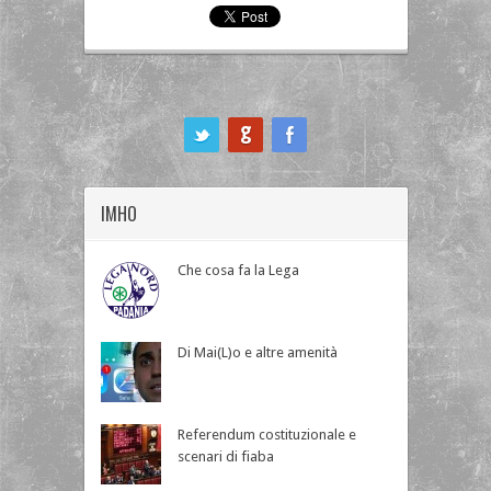
ook
IMHO
Che cosa fa la Lega
Di Mai(L)o e altre amenità
Referendum costituzionale e
scenari di fiaba