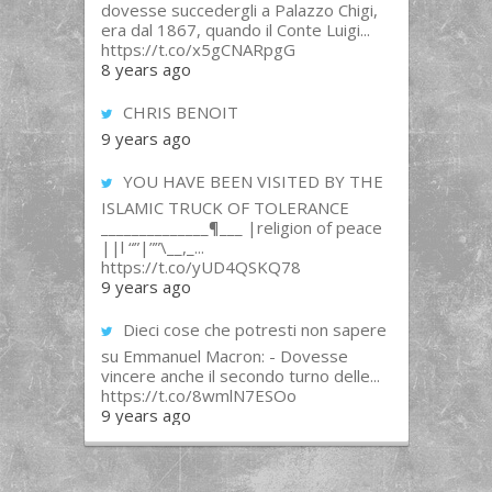
dovesse succedergli a Palazzo Chigi,
era dal 1867, quando il Conte Luigi...
https://t.co/x5gCNARpgG
8 years ago
CHRIS BENOIT
9 years ago
YOU HAVE BEEN VISITED BY THE
ISLAMIC TRUCK OF TOLERANCE
______________¶___ |religion of peace
||l “”|””\__,_...
https://t.co/yUD4QSKQ78
9 years ago
Dieci cose che potresti non sapere
su Emmanuel Macron: - Dovesse
vincere anche il secondo turno delle...
https://t.co/8wmlN7ESOo
9 years ago