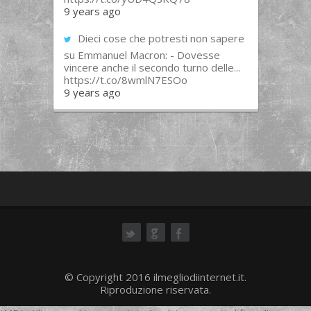
9 years ago
Dieci cose che potresti non sapere
su Emmanuel Macron: - Dovesse
vincere anche il secondo turno delle...
https://t.co/8wmlN7ESOo
9 years ago
ok
© Copyright 2016 ilmegliodiinternet.it.
Riproduzione riservata.