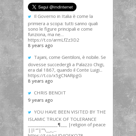
Il Governo in Italia è come la
primiera a scopa: tutti sanno quali
sono le figure principali e come
funziona, ma ne…
https://t.co/armLfZz3D2
8 years ago
Tajani, come Gentiloni, è nobile. Se
dovesse succedergli a Palazzo Chigi,
era dal 1867, quando il Conte Luigi...
https://t.co/x5gCNARpgG
8 years ago
CHRIS BENOIT
9 years ago
YOU HAVE BEEN VISITED BY THE
ISLAMIC TRUCK OF TOLERANCE
______________¶___ |religion of peace
||l “”|””\__,_...
https://t.co/yUD4QSKQ78