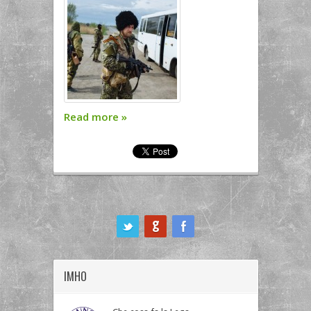
Read more
»
ook
IMHO