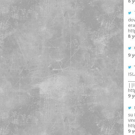
8 y
T
dov
era
ht
8 y
9 y
IS
___
||l 
ht
9 y
su
vin
ht
9 y