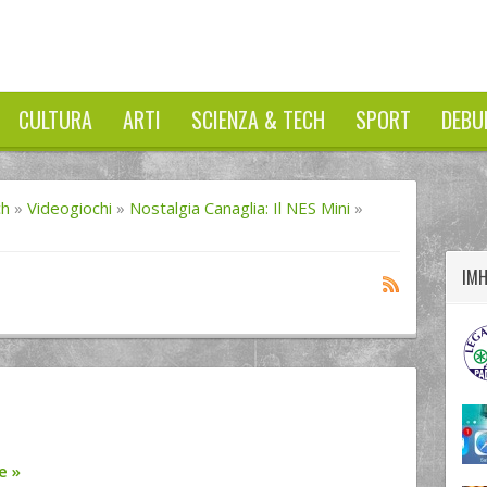
CULTURA
ARTI
SCIENZA & TECH
SPORT
DEBU
twitter
googleplus
facebook
ch
»
Videogiochi
»
Nostalgia Canaglia: Il NES Mini
»
IM
re
»