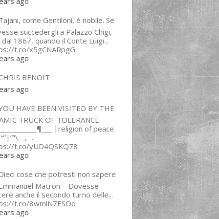
ears ago
ajani, come Gentiloni, è nobile. Se
esse succedergli a Palazzo Chigi,
 dal 1867, quando il Conte Luigi...
tps://t.co/x5gCNARpgG
ears ago
CHRIS BENOIT
ears ago
YOU HAVE BEEN VISITED BY THE
LAMIC TRUCK OF TOLERANCE
___________¶___ |religion of peace
“”|””\__,_...
tps://t.co/yUD4QSKQ78
ears ago
Dieci cose che potresti non sapere
 Emmanuel Macron: - Dovesse
cere anche il secondo turno delle...
tps://t.co/8wmlN7ESOo
ears ago