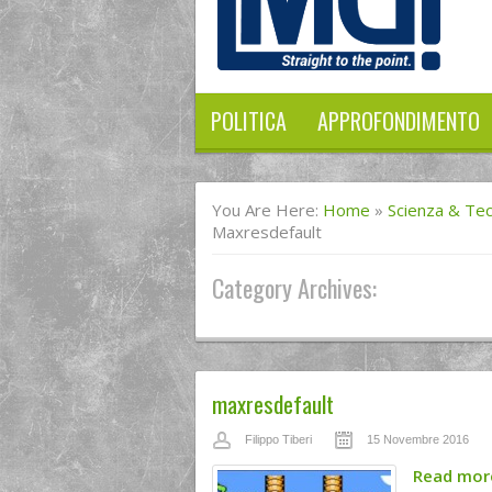
POLITICA
APPROFONDIMENTO
You Are Here:
Home
»
Scienza & Te
Maxresdefault
Category Archives:
maxresdefault
Filippo Tiberi
15 Novembre 2016
Read mo