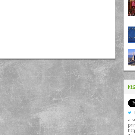
REC
I
a s
pri
htt