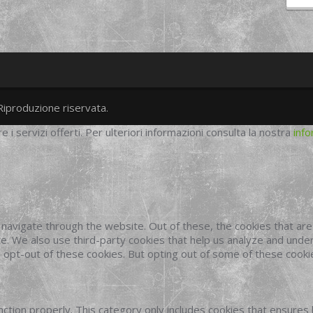
Riproduzione riservata.
twitter
googleplus
facebook
re i servizi offerti. Per ulteriori informazioni consulta la nostra
info
navigate through the website. Out of these, the cookies that ar
site. We also use third-party cookies that help us analyze and und
o opt-out of these cookies. But opting out of some of these cook
ction properly. This category only includes cookies that ensures 