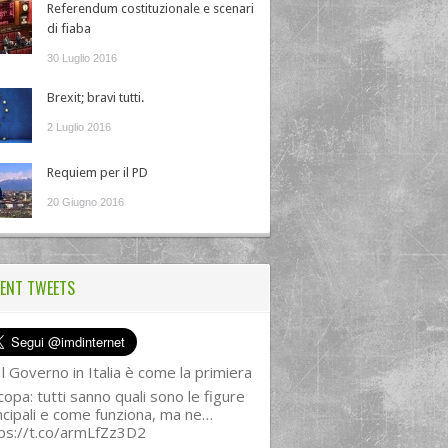
Referendum costituzionale e scenari
di fiaba
30 Luglio 2016
Brexit; bravi tutti.
2 Luglio 2016
Requiem per il PD
20 Giugno 2016
ENT TWEETS
l Governo in Italia è come la primiera
copa: tutti sanno quali sono le figure
ncipali e come funziona, ma ne…
ps://t.co/armLfZz3D2