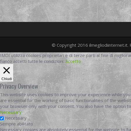
© Copyright 2016 ilmegliodiinternet.it. 
IMDI utilizza cookies proprietari e di terze parti al fine di migliora
fianco accetti tutte le condizioni.
Accetto
Chiudi
Privacy Overview
This website uses cookies to improve your experience while you 
are essential for the working of basic functionalities of the web
your browser only with your consent. You also have the option t
Necessary
Necessary
Sempre abilitato
Necessary cookies are absolutely essential for the website to fun