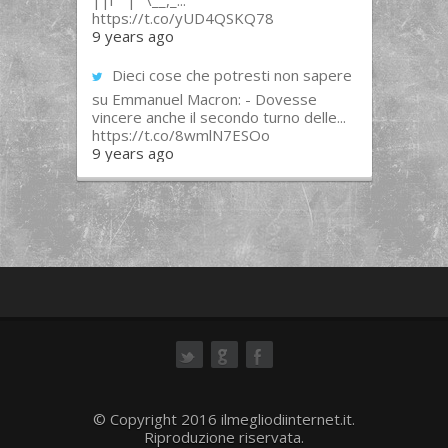
||l “”|””\__,_...
https://t.co/yUD4QSKQ78
9 years ago
Dieci cose che potresti non sapere
su Emmanuel Macron: - Dovesse
vincere anche il secondo turno delle...
https://t.co/8wmlN7ESOo
9 years ago
ok
© Copyright 2016 ilmegliodiinternet.it.
Riproduzione riservata.