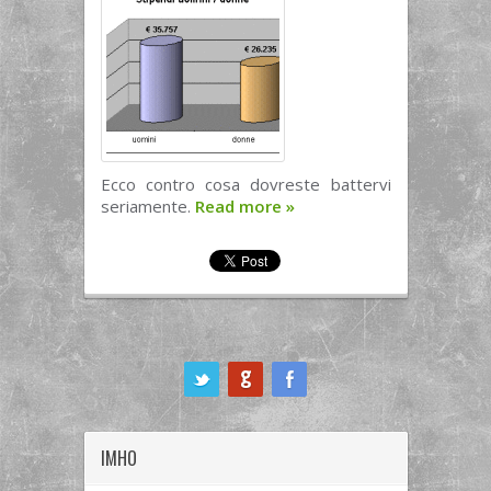
Ecco contro cosa dovreste battervi
seriamente.
Read more
»
ook
IMHO