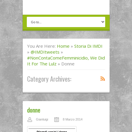
You Are Here:
Home
»
Storia Di IMDI
»
@IMDItweets
»
#NonContaComeFemminicidio, We Did
It For The Lulz
»
Donne
Category Archives:
donne
Gianluigi
8 Marzo 2014