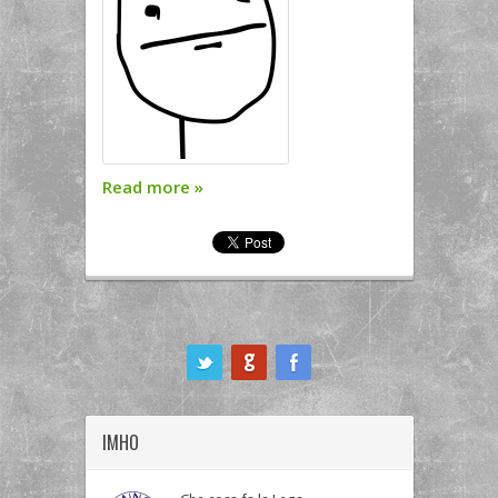
Read more
»
ook
IMHO