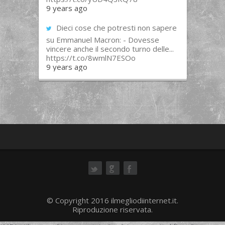
9 years ago
Dieci cose che potresti non sapere
su Emmanuel Macron: - Dovesse
vincere anche il secondo turno delle...
https://t.co/8wmlN7ESOo
9 years ago
ok
© Copyright 2016 ilmegliodiinternet.it.
Riproduzione riservata.