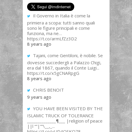
Il Governo in Italia è come la
primiera a scopa: tutti sanno quali
sono le figure principali e come
funziona, ma ne…
https://t.co/armLfZz3D2
8 years ago
Tajani, come Gentiloni, è nobile. Se
dovesse succedergli a Palazzo Chigi,
era dal 1867, quando il Conte Luigi...
https://t.co/x5gCNARpgG
8 years ago
CHRIS BENOIT
9 years ago
YOU HAVE BEEN VISITED BY THE
ISLAMIC TRUCK OF TOLERANCE
______________¶___ |religion of peace
||l “”|””\__,_...
https://t.co/yUD4QSKQ78