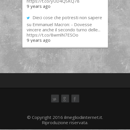
https://t.co/yUD4QSKQ78
9 years ago
Dieci cose che potresti non sapere
su Emmanuel Macron: - Dovesse
vincere anche il secondo turno delle...
https://t.co/8wmlN7ESOo
9 years ago
ok
© Copyright 2016 ilmegliodiinternet.it.
Riproduzione riservata.