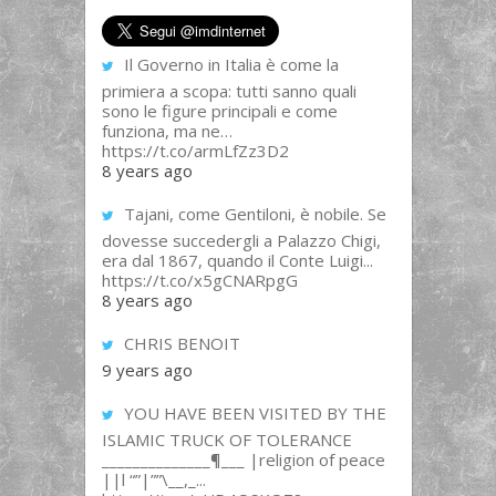
Il Governo in Italia è come la
primiera a scopa: tutti sanno quali
sono le figure principali e come
funziona, ma ne…
https://t.co/armLfZz3D2
8 years ago
Tajani, come Gentiloni, è nobile. Se
dovesse succedergli a Palazzo Chigi,
era dal 1867, quando il Conte Luigi...
https://t.co/x5gCNARpgG
8 years ago
CHRIS BENOIT
9 years ago
YOU HAVE BEEN VISITED BY THE
ISLAMIC TRUCK OF TOLERANCE
______________¶___ |religion of peace
||l “”|””\__,_...