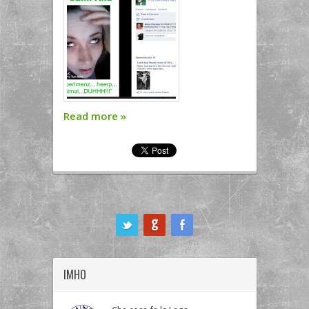
Read more
»
ook
IMHO