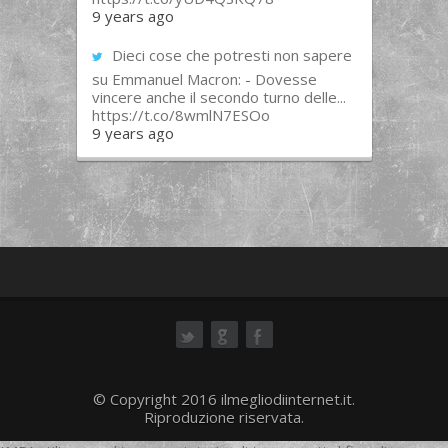
9 years ago
Dieci cose che potresti non sapere
su Emmanuel Macron: - Dovesse
vincere anche il secondo turno delle...
https://t.co/8wmlN7ESOo
9 years ago
ok
© Copyright 2016 ilmegliodiinternet.it.
Riproduzione riservata.