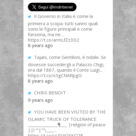
Il Governo in Italia è come la
primiera a scopa: tutti sanno quali
sono le figure principali e come
funziona, ma ne…
https://t.co/armLfZz3D2
8 years ago
Tajani, come Gentiloni, è nobile. Se
dovesse succedergli a Palazzo Chigi,
era dal 1867, quando il Conte Luigi...
https://t.co/x5gCNARpgG
8 years ago
CHRIS BENOIT
9 years ago
YOU HAVE BEEN VISITED BY THE
ISLAMIC TRUCK OF TOLERANCE
______________¶___ |religion of peace
||l “”|””\__,_...
https://t.co/yUD4QSKQ78