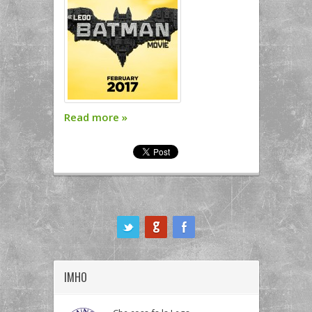
Read more
»
ook
IMHO