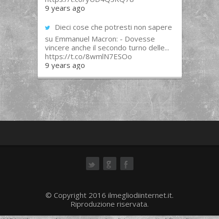
9 years ago
Dieci cose che potresti non sapere
su Emmanuel Macron: - Dovesse
vincere anche il secondo turno delle...
https://t.co/8wmlN7ESOo
9 years ago
ok
© Copyright 2016 ilmegliodiinternet.it.
Riproduzione riservata.