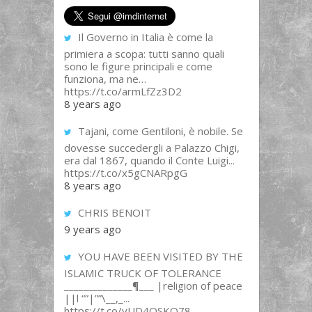
Il Governo in Italia è come la
primiera a scopa: tutti sanno quali
sono le figure principali e come
funziona, ma ne…
https://t.co/armLfZz3D2
8 years ago
Tajani, come Gentiloni, è nobile. Se
dovesse succedergli a Palazzo Chigi,
era dal 1867, quando il Conte Luigi...
https://t.co/x5gCNARpgG
8 years ago
CHRIS BENOIT
9 years ago
YOU HAVE BEEN VISITED BY THE
ISLAMIC TRUCK OF TOLERANCE
______________¶___ |religion of peace
||l “”|””\__,_...
https://t.co/yUD4QSKQ78