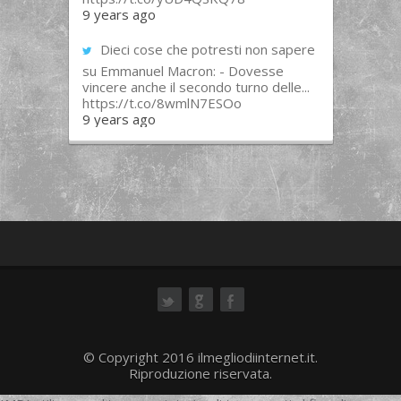
9 years ago
Dieci cose che potresti non sapere
su Emmanuel Macron: - Dovesse
vincere anche il secondo turno delle...
https://t.co/8wmlN7ESOo
9 years ago
ok
© Copyright 2016 ilmegliodiinternet.it.
Riproduzione riservata.