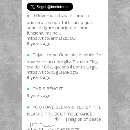
Il Governo in Italia è come la
primiera a scopa: tutti sanno quali
sono le figure principali e come
funziona, ma ne…
https://t.co/armLfZz3D2
8 years ago
Tajani, come Gentiloni, è nobile. Se
dovesse succedergli a Palazzo Chigi,
era dal 1867, quando il Conte Luigi...
https://t.co/x5gCNARpgG
8 years ago
CHRIS BENOIT
9 years ago
YOU HAVE BEEN VISITED BY THE
ISLAMIC TRUCK OF TOLERANCE
______________¶___ |religion of peace
||l “”|””\__,_...
https://t.co/yUD4QSKQ78