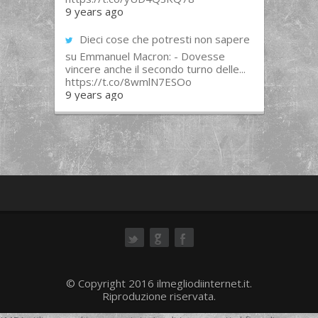
9 years ago
Dieci cose che potresti non sapere
su Emmanuel Macron: - Dovesse
vincere anche il secondo turno delle...
https://t.co/8wmlN7ESOo
9 years ago
ok
© Copyright 2016 ilmegliodiinternet.it.
Riproduzione riservata.