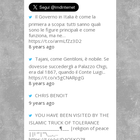
Il Governo in Italia è come la
primiera a scopa: tutti sanno quali
sono le figure principali e come
funziona, ma ne…
https://t.co/armLfZz3D2
8 years ago
Tajani, come Gentiloni, è nobile. Se
dovesse succedergli a Palazzo Chigi,
era dal 1867, quando il Conte Luigi...
https://t.co/x5gCNARpgG
8 years ago
CHRIS BENOIT
9 years ago
YOU HAVE BEEN VISITED BY THE
ISLAMIC TRUCK OF TOLERANCE
______________¶___ |religion of peace
||l “”|””\__,_...
https://t.co/yUD4QSKQ78