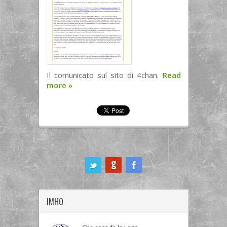
Il comunicato sul sito di 4chan.
Read
more
»
ook
IMHO