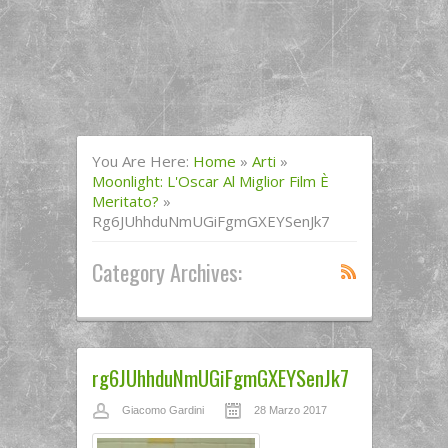
You Are Here:
Home
»
Arti
»
Moonlight: L'Oscar Al Miglior Film È
Meritato?
»
Rg6JUhhduNmUGiFgmGXEYSenJk7
Category Archives:
rg6JUhhduNmUGiFgmGXEYSenJk7
Giacomo Gardini
28 Marzo 2017