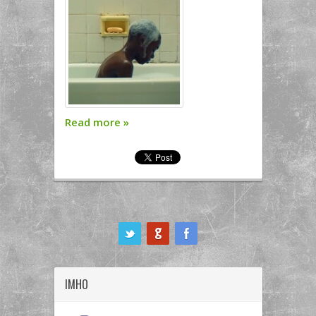
Read more
»
ook
IMHO