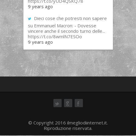
https://t.co/yUD4QSKQ78
9 years ago
Dieci cose che potresti non sapere
su Emmanuel Macron: - Dovesse
vincere anche il secondo turno delle...
https://t.co/8wmlN7ESOo
9 years ago
ok
© Copyright 2016 ilmegliodiinternet.it.
Riproduzione riservata.