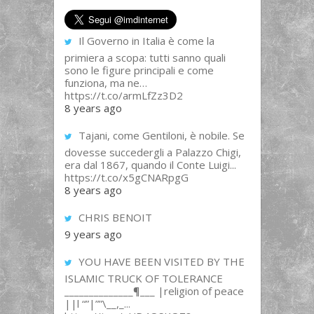
Il Governo in Italia è come la
primiera a scopa: tutti sanno quali
sono le figure principali e come
funziona, ma ne…
https://t.co/armLfZz3D2
8 years ago
Tajani, come Gentiloni, è nobile. Se
dovesse succedergli a Palazzo Chigi,
era dal 1867, quando il Conte Luigi...
https://t.co/x5gCNARpgG
8 years ago
CHRIS BENOIT
9 years ago
YOU HAVE BEEN VISITED BY THE
ISLAMIC TRUCK OF TOLERANCE
______________¶___ |religion of peace
||l “”|””\__,_...