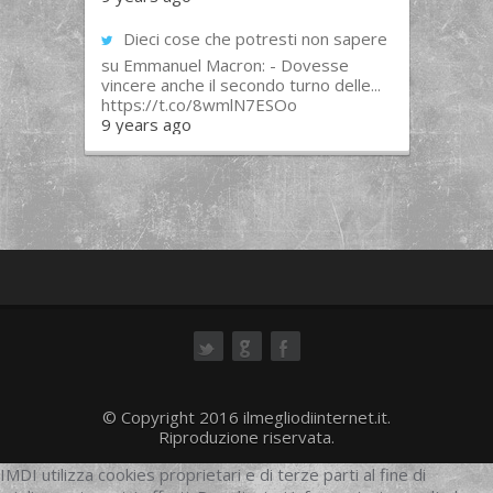
Dieci cose che potresti non sapere
su Emmanuel Macron: - Dovesse
vincere anche il secondo turno delle...
https://t.co/8wmlN7ESOo
9 years ago
ok
© Copyright 2016 ilmegliodiinternet.it.
Riproduzione riservata.
IMDI utilizza cookies proprietari e di terze parti al fine di