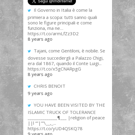
Il Governo in Italia è come la
primiera a scopa: tutti sanno quali
sono le figure principali e come
funziona, ma ne…
https://t.co/armLfZz3D2
8 years ago
Tajani, come Gentiloni, è nobile. Se
dovesse succedergli a Palazzo Chigi,
era dal 1867, quando il Conte Luigi...
https://t.co/x5gCNARpgG
8 years ago
CHRIS BENOIT
9 years ago
YOU HAVE BEEN VISITED BY THE
ISLAMIC TRUCK OF TOLERANCE
______________¶___ |religion of peace
||l “”|””\__,_...
https://t.co/yUD4QSKQ78
9 years ago