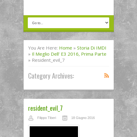
You Are Here:
Home
»
Storia Di IMDI
»
Il Meglio Dell' E3 2016, Prima Parte
»
Resident_evil_7
Category Archives:
resident_evil_7
Filippo Tiberi
18 Giugno 2016