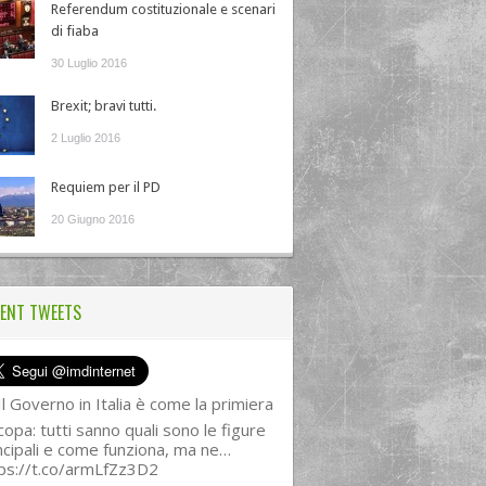
Referendum costituzionale e scenari
di fiaba
30 Luglio 2016
Brexit; bravi tutti.
2 Luglio 2016
Requiem per il PD
20 Giugno 2016
ENT TWEETS
l Governo in Italia è come la primiera
copa: tutti sanno quali sono le figure
ncipali e come funziona, ma ne…
ps://t.co/armLfZz3D2