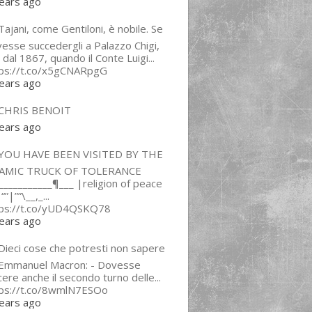
ears ago
ajani, come Gentiloni, è nobile. Se
esse succedergli a Palazzo Chigi,
 dal 1867, quando il Conte Luigi...
tps://t.co/x5gCNARpgG
ears ago
CHRIS BENOIT
ears ago
YOU HAVE BEEN VISITED BY THE
LAMIC TRUCK OF TOLERANCE
___________¶___ |religion of peace
“”|””\__,_...
tps://t.co/yUD4QSKQ78
ears ago
Dieci cose che potresti non sapere
 Emmanuel Macron: - Dovesse
cere anche il secondo turno delle...
tps://t.co/8wmlN7ESOo
ears ago