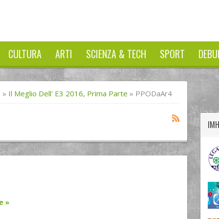
CULTURA
ARTI
SCIENZA & TECH
SPORT
DEBU
twitter
googleplus
facebook
I
»
Il Meglio Dell' E3 2016, Prima Parte
»
PPODaAr4
IM
re
»