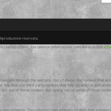
Riproduzione riservata.
twitter
googleplus
facebook
re i servizi offerti. Per ulteriori informazioni consulta la nostra
info
navigate through the website. Out of these, the cookies that ar
site. We also use third-party cookies that help us analyze and und
o opt-out of these cookies. But opting out of some of these cook
ction properly. This category only includes cookies that ensures 