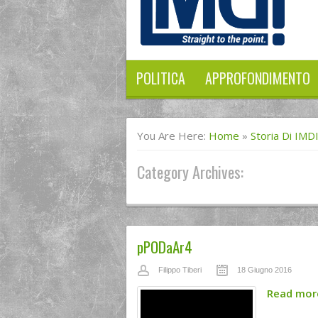
POLITICA
APPROFONDIMENTO
You Are Here:
Home
»
Storia Di IMD
Category Archives:
pPODaAr4
Filippo Tiberi
18 Giugno 2016
Read mo