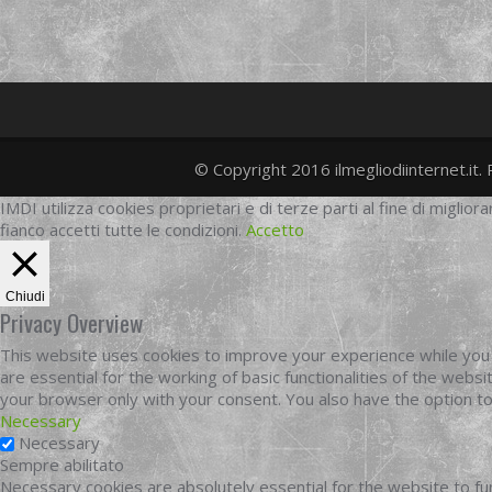
© Copyright 2016 ilmegliodiinternet.it. 
IMDI utilizza cookies proprietari e di terze parti al fine di migliora
fianco accetti tutte le condizioni.
Accetto
Chiudi
Privacy Overview
This website uses cookies to improve your experience while you 
are essential for the working of basic functionalities of the web
your browser only with your consent. You also have the option t
Necessary
Necessary
Sempre abilitato
Necessary cookies are absolutely essential for the website to fun