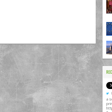
REC
I
a s
pri
htt