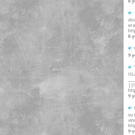
8 y
T
dov
era
ht
8 y
9 y
IS
___
||l 
ht
9 y
su
vin
ht
9 y