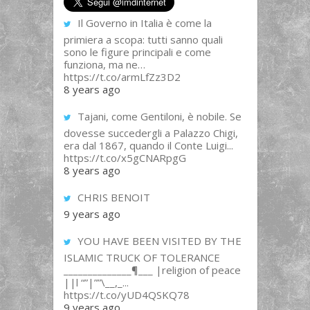
Il Governo in Italia è come la
primiera a scopa: tutti sanno quali
sono le figure principali e come
funziona, ma ne…
https://t.co/armLfZz3D2
8 years ago
Tajani, come Gentiloni, è nobile. Se
dovesse succedergli a Palazzo Chigi,
era dal 1867, quando il Conte Luigi...
https://t.co/x5gCNARpgG
8 years ago
CHRIS BENOIT
9 years ago
YOU HAVE BEEN VISITED BY THE
ISLAMIC TRUCK OF TOLERANCE
______________¶___ |religion of peace
||l “”|””\__,_...
https://t.co/yUD4QSKQ78
9 years ago