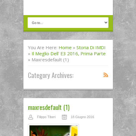
You Are Here:
Home
»
Storia Di IMDI
»
Il Meglio Dell' E3 2016, Prima Parte
»
Maxresdefault (1)
Category Archives:
maxresdefault (1)
Filippo Tiberi
18 Giugno 2016