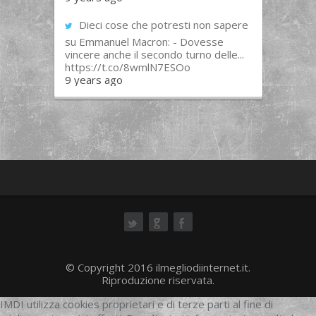
Dieci cose che potresti non sapere
su Emmanuel Macron: - Dovesse
vincere anche il secondo turno delle...
https://t.co/8wmlN7ESOo
9 years ago
ok
© Copyright 2016 ilmegliodiinternet.it.
Riproduzione riservata.
IMDI utilizza cookies proprietari e di terze parti al fine di