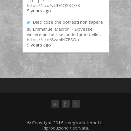
||l “”|””\__,_...
https://t.co/yUD4QSKQ78
9 years ago
Dieci cose che potresti non sapere
su Emmanuel Macron: - Dovesse
vincere anche il secondo turno delle...
https://t.co/8wmlN7ESOo
9 years ago
ok
© Copyright 2016 ilmegliodiinternet.it.
Riproduzione riservata.