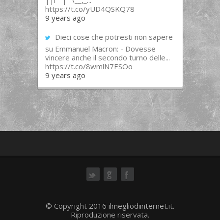
||l “”|””\__,_...
https://t.co/yUD4QSKQ78
9 years ago
Dieci cose che potresti non sapere
su Emmanuel Macron: - Dovesse
vincere anche il secondo turno delle...
https://t.co/8wmlN7ESOo
9 years ago
ok
© Copyright 2016 ilmegliodiinternet.it.
Riproduzione riservata.