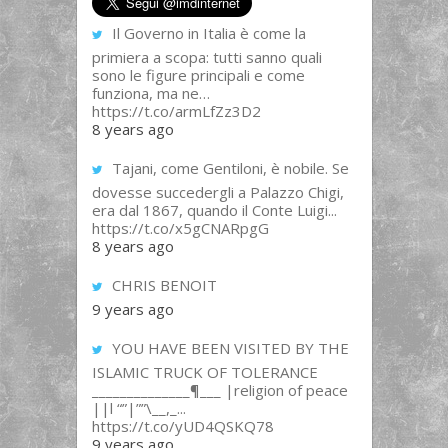
Il Governo in Italia è come la
primiera a scopa: tutti sanno quali
sono le figure principali e come
funziona, ma ne…
https://t.co/armLfZz3D2
8 years ago
Tajani, come Gentiloni, è nobile. Se
dovesse succedergli a Palazzo Chigi,
era dal 1867, quando il Conte Luigi...
https://t.co/x5gCNARpgG
8 years ago
CHRIS BENOIT
9 years ago
YOU HAVE BEEN VISITED BY THE
ISLAMIC TRUCK OF TOLERANCE
______________¶___ |religion of peace
||l “”|””\__,_...
https://t.co/yUD4QSKQ78
9 years ago