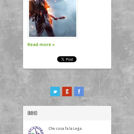
Read more
»
ook
IMHO
Che cosa fa la Lega