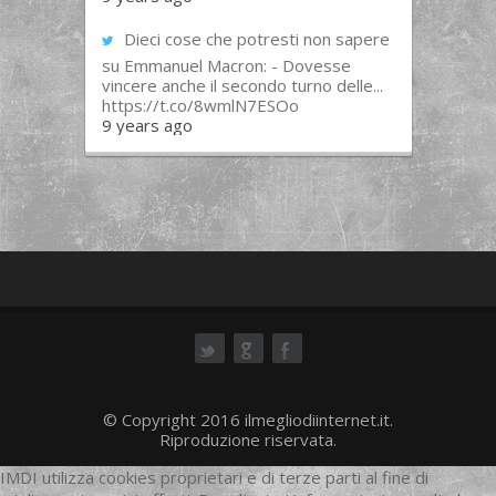
Dieci cose che potresti non sapere
su Emmanuel Macron: - Dovesse
vincere anche il secondo turno delle...
https://t.co/8wmlN7ESOo
9 years ago
ok
© Copyright 2016 ilmegliodiinternet.it.
Riproduzione riservata.
IMDI utilizza cookies proprietari e di terze parti al fine di