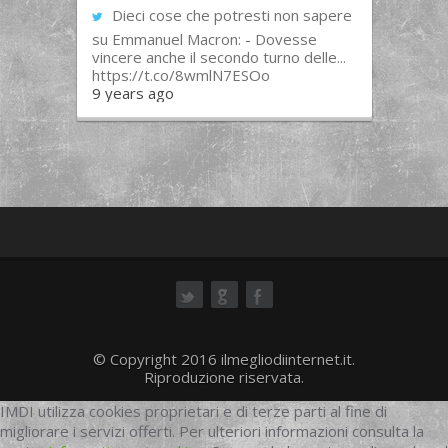
Dieci cose che potresti non sapere
su Emmanuel Macron: - Dovesse
vincere anche il secondo turno delle...
https://t.co/8wmlN7ESOo
9 years ago
ok
© Copyright 2016 ilmegliodiinternet.it.
Riproduzione riservata.
IMDI utilizza cookies proprietari e di terze parti al fine di
migliorare i servizi offerti. Per ulteriori informazioni consulta la