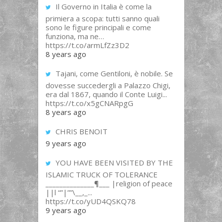
Il Governo in Italia è come la
primiera a scopa: tutti sanno quali
sono le figure principali e come
funziona, ma ne…
https://t.co/armLfZz3D2
8 years ago
Tajani, come Gentiloni, è nobile. Se
dovesse succedergli a Palazzo Chigi,
era dal 1867, quando il Conte Luigi...
https://t.co/x5gCNARpgG
8 years ago
CHRIS BENOIT
9 years ago
YOU HAVE BEEN VISITED BY THE
ISLAMIC TRUCK OF TOLERANCE
______________¶___ |religion of peace
||l “”|””\__,_...
https://t.co/yUD4QSKQ78
9 years ago