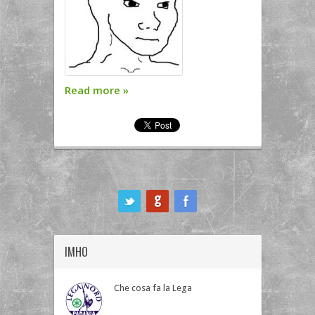
Read more
»
ook
IMHO
Che cosa fa la Lega