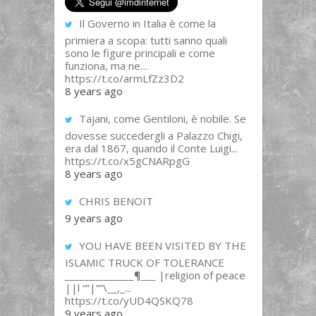
Il Governo in Italia è come la
primiera a scopa: tutti sanno quali
sono le figure principali e come
funziona, ma ne…
https://t.co/armLfZz3D2
8 years ago
Tajani, come Gentiloni, è nobile. Se
dovesse succedergli a Palazzo Chigi,
era dal 1867, quando il Conte Luigi...
https://t.co/x5gCNARpgG
8 years ago
CHRIS BENOIT
9 years ago
YOU HAVE BEEN VISITED BY THE
ISLAMIC TRUCK OF TOLERANCE
______________¶___ |religion of peace
||l “”|””\__,_...
https://t.co/yUD4QSKQ78
9 years ago