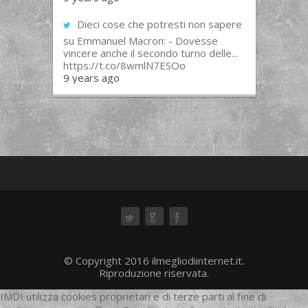
Dieci cose che potresti non sapere
su Emmanuel Macron: - Dovesse
vincere anche il secondo turno delle...
https://t.co/8wmlN7ESOo
9 years ago
ok
© Copyright 2016 ilmegliodiinternet.it.
Riproduzione riservata.
IMDI utilizza cookies proprietari e di terze parti al fine di