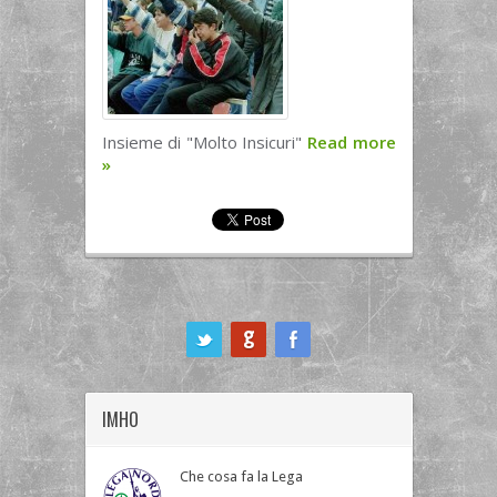
Insieme di "Molto Insicuri"
Read more
»
ook
IMHO
Che cosa fa la Lega