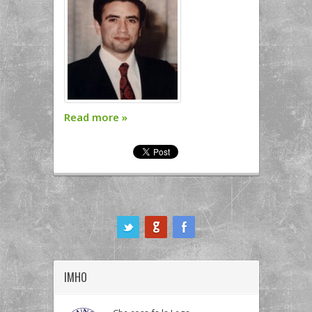
Read more
»
ook
IMHO