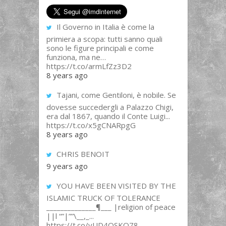
Il Governo in Italia è come la
primiera a scopa: tutti sanno quali
sono le figure principali e come
funziona, ma ne…
https://t.co/armLfZz3D2
8 years ago
Tajani, come Gentiloni, è nobile. Se
dovesse succedergli a Palazzo Chigi,
era dal 1867, quando il Conte Luigi...
https://t.co/x5gCNARpgG
8 years ago
CHRIS BENOIT
9 years ago
YOU HAVE BEEN VISITED BY THE
ISLAMIC TRUCK OF TOLERANCE
______________¶___ |religion of peace
||l “”|””\__,_...
https://t.co/yUD4QSKQ78