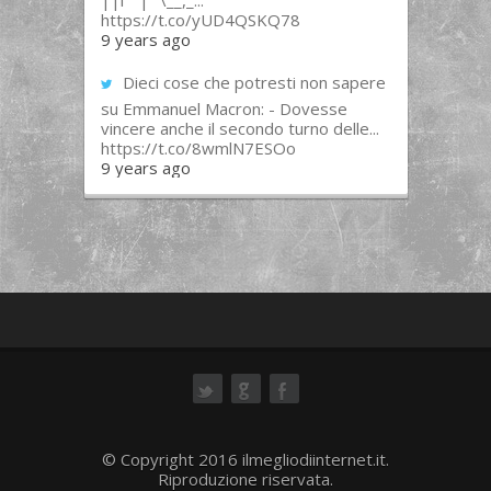
||l “”|””\__,_...
https://t.co/yUD4QSKQ78
9 years ago
Dieci cose che potresti non sapere
su Emmanuel Macron: - Dovesse
vincere anche il secondo turno delle...
https://t.co/8wmlN7ESOo
9 years ago
ok
© Copyright 2016 ilmegliodiinternet.it.
Riproduzione riservata.