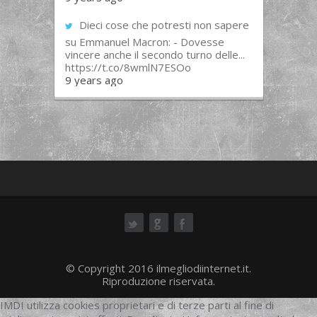
Dieci cose che potresti non sapere
su Emmanuel Macron: - Dovesse
vincere anche il secondo turno delle...
https://t.co/8wmlN7ESOo
9 years ago
ok
© Copyright 2016 ilmegliodiinternet.it.
Riproduzione riservata.
IMDI utilizza cookies proprietari e di terze parti al fine di