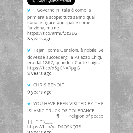
Il Governo in Italia è come la
primiera a scopa: tutti sanno quali
sono le figure principali e come
funziona, ma ne…
https://t.co/armLfZz3D2
8 years ago
Tajani, come Gentiloni, è nobile. Se
dovesse succedergli a Palazzo Chigi,
era dal 1867, quando il Conte Luigi...
https://t.co/x5gCNARpgG
8 years ago
CHRIS BENOIT
9 years ago
YOU HAVE BEEN VISITED BY THE
ISLAMIC TRUCK OF TOLERANCE
______________¶___ |religion of peace
||l “”|””\__,_...
https://t.co/yUD4QSKQ78
9 years ago