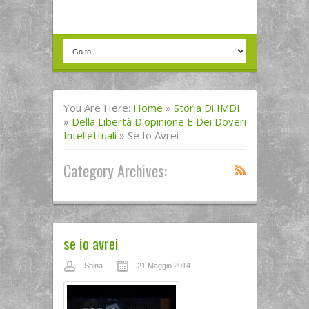
You Are Here:
Home
»
Storia Di IMDI
»
Della Libertà D'opinione E Dei Doveri
Intellettuali
»
Se Io Avrei
Category Archives:
se io avrei
Spina
21 Maggio 2014