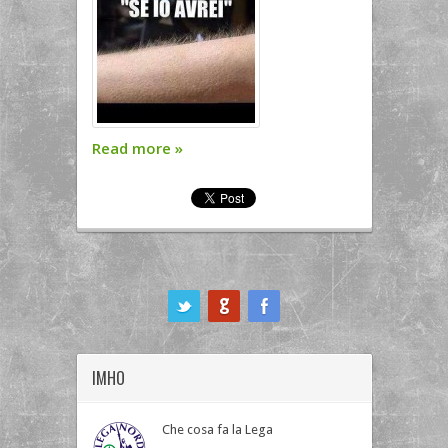
Read more
»
ook
IMHO
Che cosa fa la Lega