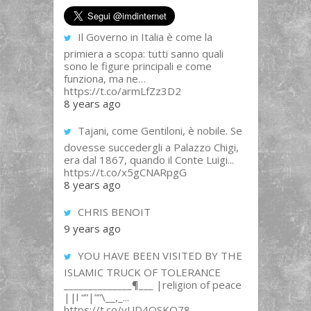
Il Governo in Italia è come la
primiera a scopa: tutti sanno quali
sono le figure principali e come
funziona, ma ne…
https://t.co/armLfZz3D2
8 years ago
Tajani, come Gentiloni, è nobile. Se
dovesse succedergli a Palazzo Chigi,
era dal 1867, quando il Conte Luigi...
https://t.co/x5gCNARpgG
8 years ago
CHRIS BENOIT
9 years ago
YOU HAVE BEEN VISITED BY THE
ISLAMIC TRUCK OF TOLERANCE
______________¶___ |religion of peace
||l “”|””\__,_...
https://t.co/yUD4QSKQ78