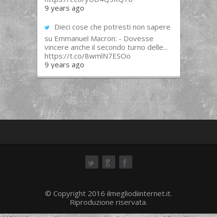
9 years ago
Dieci cose che potresti non sapere
su Emmanuel Macron: - Dovesse
vincere anche il secondo turno delle...
https://t.co/8wmlN7ESOo
9 years ago
ok
© Copyright 2016 ilmegliodiinternet.it.
Riproduzione riservata.