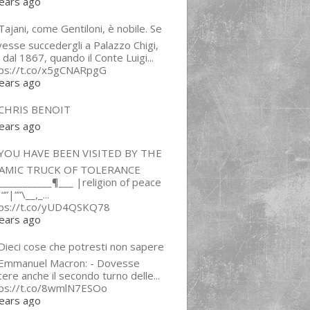
ears ago
ajani, come Gentiloni, è nobile. Se
esse succedergli a Palazzo Chigi,
 dal 1867, quando il Conte Luigi...
tps://t.co/x5gCNARpgG
ears ago
CHRIS BENOIT
ears ago
YOU HAVE BEEN VISITED BY THE
LAMIC TRUCK OF TOLERANCE
___________¶___ |religion of peace
“”|””\__,_...
tps://t.co/yUD4QSKQ78
ears ago
Dieci cose che potresti non sapere
 Emmanuel Macron: - Dovesse
cere anche il secondo turno delle...
tps://t.co/8wmlN7ESOo
ears ago