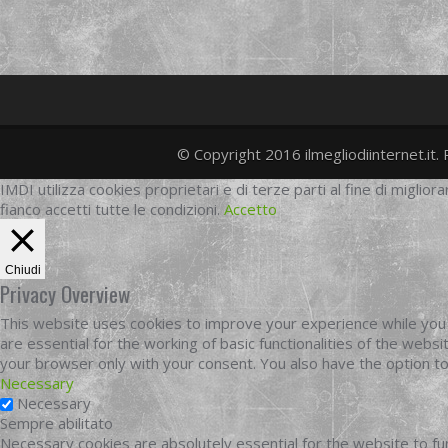
© Copyright 2016 ilmegliodiinternet.it. 
IMDI utilizza cookies proprietari e di terze parti al fine di migliora
fianco accetti tutte le condizioni.
Accetto
Chiudi
Privacy Overview
This website uses cookies to improve your experience while you 
are essential for the working of basic functionalities of the web
your browser only with your consent. You also have the option t
Necessary
Necessary
Sempre abilitato
Necessary cookies are absolutely essential for the website to fun