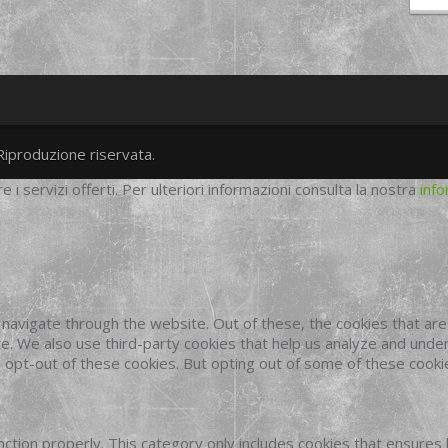
Riproduzione riservata.
twitter
googleplus
facebook
re i servizi offerti. Per ulteriori informazioni consulta la nostra
info
navigate through the website. Out of these, the cookies that ar
site. We also use third-party cookies that help us analyze and und
o opt-out of these cookies. But opting out of some of these cook
ction properly. This category only includes cookies that ensures 