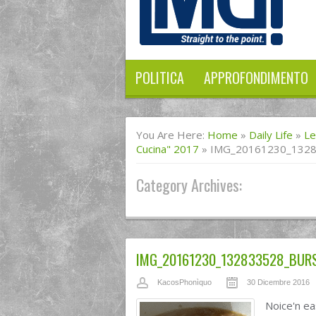
POLITICA
APPROFONDIMENTO
You Are Here:
Home
»
Daily Life
»
Le
Cucina" 2017
»
IMG_20161230_132
Category Archives:
IMG_20161230_132833528_BUR
KacosPhonìquo
30 Dicembre 2016
Noice'n e