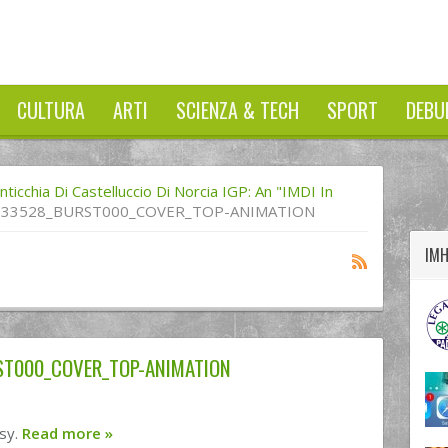
CULTURA
ARTI
SCIENZA & TECH
SPORT
DEBU
twitter
googleplus
facebook
nticchia Di Castelluccio Di Norcia IGP: An "IMDI In
833528_BURST000_COVER_TOP-ANIMATION
IM
ST000_COVER_TOP-ANIMATION
asy.
Read more
»