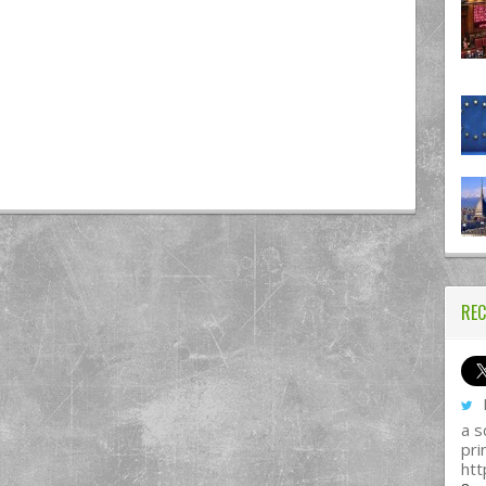
REC
I
a s
pri
htt