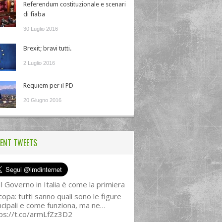
Referendum costituzionale e scenari
di fiaba
30 Luglio 2016
Brexit; bravi tutti.
2 Luglio 2016
Requiem per il PD
20 Giugno 2016
ENT TWEETS
l Governo in Italia è come la primiera
copa: tutti sanno quali sono le figure
ncipali e come funziona, ma ne…
ps://t.co/armLfZz3D2