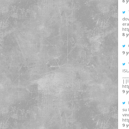
8 y
T
dov
era
ht
8 y
9 y
IS
___
||l 
ht
9 y
su
vin
ht
9 y