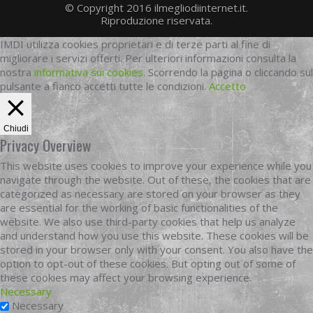
© Copyright 2016 ilmegliodiinternet.it.
Riproduzione riservata.
IMDI utilizza cookies proprietari e di terze parti al fine di
migliorare i servizi offerti. Per ulteriori informazioni consulta la
nostra
informativa sui cookies
. Scorrendo la pagina o cliccando sul
pulsante a fianco accetti tutte le condizioni.
Accetto
Chiudi
Privacy Overview
This website uses cookies to improve your experience while you
navigate through the website. Out of these, the cookies that are
categorized as necessary are stored on your browser as they
are essential for the working of basic functionalities of the
website. We also use third-party cookies that help us analyze
and understand how you use this website. These cookies will be
stored in your browser only with your consent. You also have the
option to opt-out of these cookies. But opting out of some of
these cookies may affect your browsing experience.
Necessary
Necessary