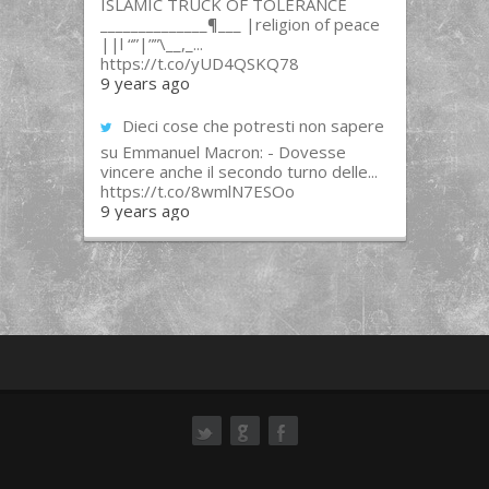
ISLAMIC TRUCK OF TOLERANCE
______________¶___ |religion of peace
||l “”|””\__,_...
https://t.co/yUD4QSKQ78
9 years ago
Dieci cose che potresti non sapere
su Emmanuel Macron: - Dovesse
vincere anche il secondo turno delle...
https://t.co/8wmlN7ESOo
9 years ago
ok