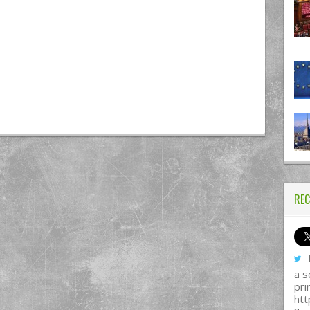
REC
I
a s
pri
htt