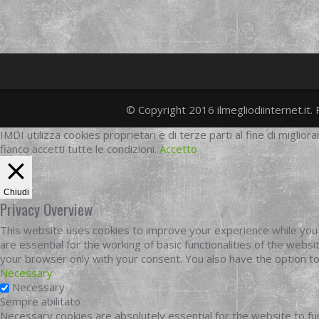
© Copyright 2016 ilmegliodiinternet.it. 
IMDI utilizza cookies proprietari e di terze parti al fine di migliora
fianco accetti tutte le condizioni.
Accetto
Chiudi
Privacy Overview
This website uses cookies to improve your experience while you 
are essential for the working of basic functionalities of the web
your browser only with your consent. You also have the option t
Necessary
Necessary
Sempre abilitato
Necessary cookies are absolutely essential for the website to fun