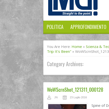
POLITICA
APPROFONDIMENTO
You Are Here:
Home
»
Scienza & Te
Trip It's Been"
»
WoWScrnShot_121
Category Archives:
WoWScrnShot_121311_000128
JN
23 Luglio 2016
Spine of De