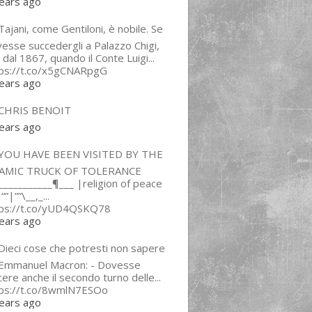
ears ago
ajani, come Gentiloni, è nobile. Se
esse succedergli a Palazzo Chigi,
 dal 1867, quando il Conte Luigi...
tps://t.co/x5gCNARpgG
ears ago
CHRIS BENOIT
ears ago
YOU HAVE BEEN VISITED BY THE
LAMIC TRUCK OF TOLERANCE
___________¶___ |religion of peace
“”|””\__,_...
tps://t.co/yUD4QSKQ78
ears ago
Dieci cose che potresti non sapere
 Emmanuel Macron: - Dovesse
cere anche il secondo turno delle...
tps://t.co/8wmlN7ESOo
ears ago