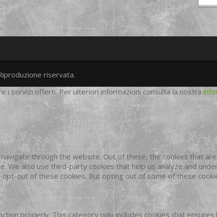
Riproduzione riservata.
twitter
googleplus
facebook
re i servizi offerti. Per ulteriori informazioni consulta la nostra
info
navigate through the website. Out of these, the cookies that ar
site. We also use third-party cookies that help us analyze and und
o opt-out of these cookies. But opting out of some of these cook
ction properly. This category only includes cookies that ensures 