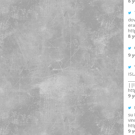
8 y
T
dov
era
ht
8 y
9 y
IS
___
||l 
ht
9 y
su
vin
ht
9 y