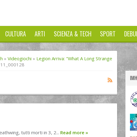
CULTURA
ARTI
SCIENZA & TECH
SPORT
DEBU
twitter
googleplus
facebook
ch
»
Videogiochi
»
Legion Arriva: "What A Long Strange
311_000128
IM
athwing, tutti morti in 3, 2...
Read more
»