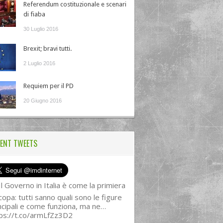
Referendum costituzionale e scenari
di fiaba
30 Luglio 2016
Brexit; bravi tutti.
2 Luglio 2016
Requiem per il PD
20 Giugno 2016
ENT TWEETS
l Governo in Italia è come la primiera
copa: tutti sanno quali sono le figure
ncipali e come funziona, ma ne…
ps://t.co/armLfZz3D2