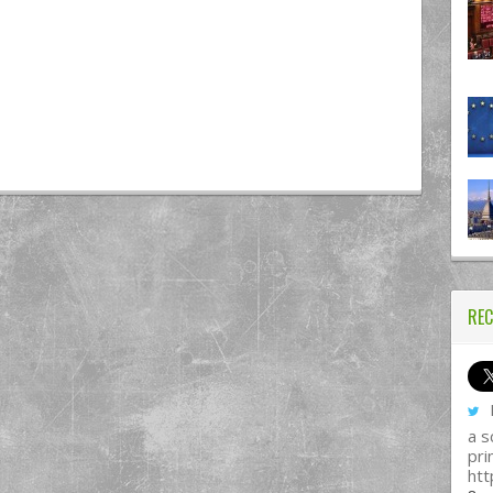
REC
I
a s
pri
htt