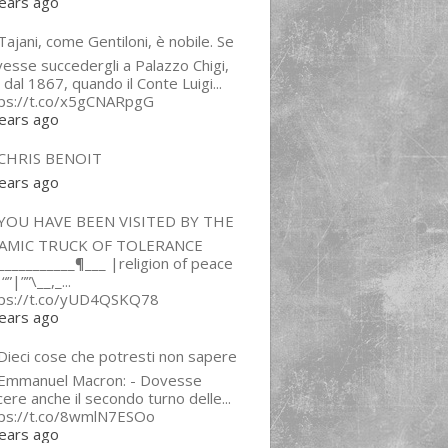
ears ago
ajani, come Gentiloni, è nobile. Se
esse succedergli a Palazzo Chigi,
 dal 1867, quando il Conte Luigi...
tps://t.co/x5gCNARpgG
ears ago
CHRIS BENOIT
ears ago
YOU HAVE BEEN VISITED BY THE
LAMIC TRUCK OF TOLERANCE
___________¶___ |religion of peace
“”|””\__,_...
tps://t.co/yUD4QSKQ78
ears ago
Dieci cose che potresti non sapere
 Emmanuel Macron: - Dovesse
cere anche il secondo turno delle...
tps://t.co/8wmlN7ESOo
ears ago