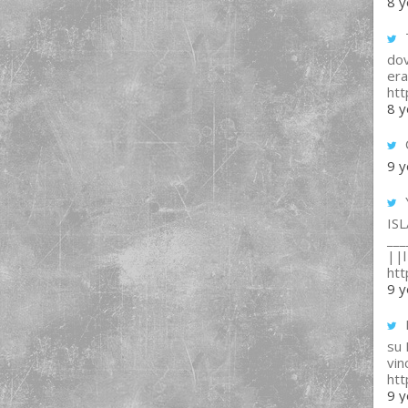
8 y
T
dov
era
ht
8 y
9 y
IS
___
||l 
ht
9 y
su
vin
ht
9 y