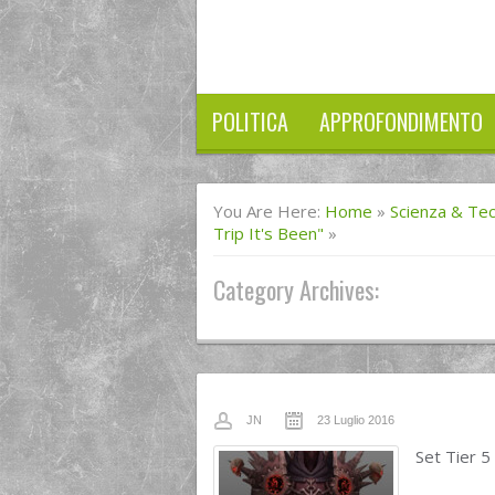
POLITICA
APPROFONDIMENTO
You Are Here:
Home
»
Scienza & Te
Trip It's Been"
»
Category Archives:
JN
23 Luglio 2016
Set Tier 5