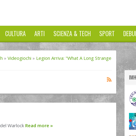
CULTURA
ARTI
SCIENZA & TECH
SPORT
DEBU
twitter
googleplus
facebook
ch
»
Videogiochi
»
Legion Arriva: "What A Long Strange
IM
 del Warlock
Read more
»