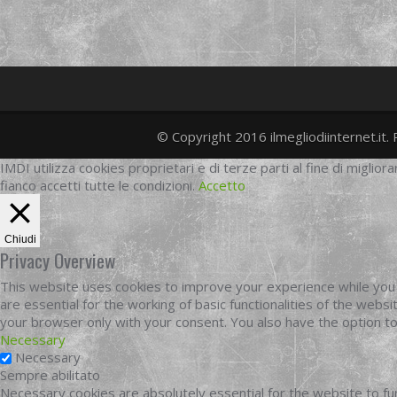
© Copyright 2016 ilmegliodiinternet.it. 
IMDI utilizza cookies proprietari e di terze parti al fine di migliora
fianco accetti tutte le condizioni.
Accetto
Chiudi
Privacy Overview
This website uses cookies to improve your experience while you 
are essential for the working of basic functionalities of the web
your browser only with your consent. You also have the option t
Necessary
Necessary
Sempre abilitato
Necessary cookies are absolutely essential for the website to fun