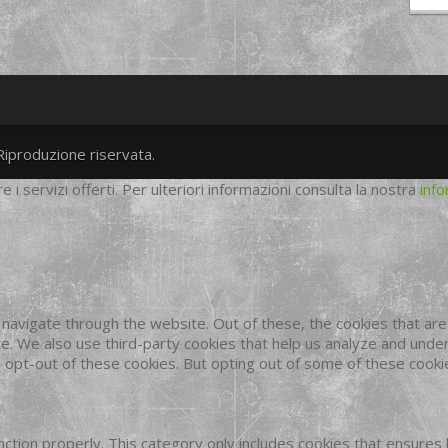
Riproduzione riservata.
twitter
googleplus
facebook
re i servizi offerti. Per ulteriori informazioni consulta la nostra
info
navigate through the website. Out of these, the cookies that ar
site. We also use third-party cookies that help us analyze and und
o opt-out of these cookies. But opting out of some of these cook
ction properly. This category only includes cookies that ensures 