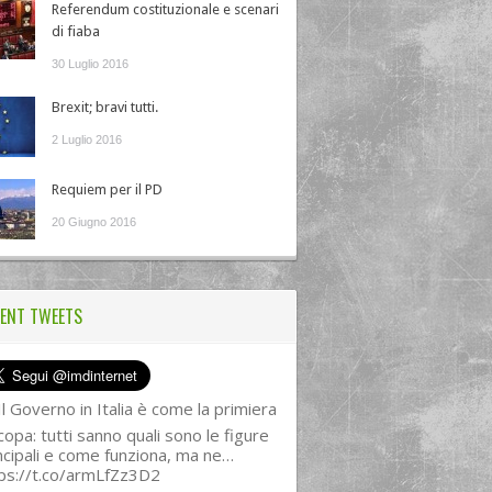
Referendum costituzionale e scenari
di fiaba
30 Luglio 2016
Brexit; bravi tutti.
2 Luglio 2016
Requiem per il PD
20 Giugno 2016
ENT TWEETS
l Governo in Italia è come la primiera
copa: tutti sanno quali sono le figure
ncipali e come funziona, ma ne…
ps://t.co/armLfZz3D2