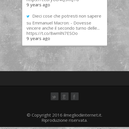
9 years ago
Dieci cose che potresti non sapere
su Emmanuel Macron: - Dovesse
vincere anche il secondo turno delle...
https://t.co/8wmlN7ESOo
9 years ago
ok
© Copyright 2016 ilmegliodiinternet.it.
Riproduzione riservata.