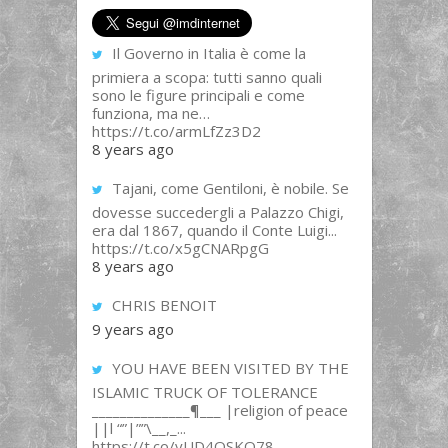
Il Governo in Italia è come la
primiera a scopa: tutti sanno quali
sono le figure principali e come
funziona, ma ne…
https://t.co/armLfZz3D2
8 years ago
Tajani, come Gentiloni, è nobile. Se
dovesse succedergli a Palazzo Chigi,
era dal 1867, quando il Conte Luigi...
https://t.co/x5gCNARpgG
8 years ago
CHRIS BENOIT
9 years ago
YOU HAVE BEEN VISITED BY THE
ISLAMIC TRUCK OF TOLERANCE
______________¶___ |religion of peace
||l “”|””\__,_...
https://t.co/yUD4QSKQ78