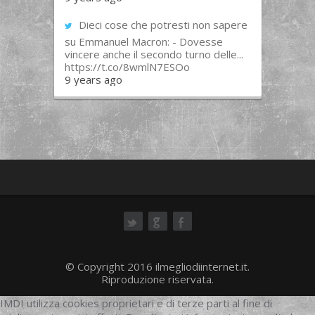
Dieci cose che potresti non sapere
su Emmanuel Macron: - Dovesse
vincere anche il secondo turno delle...
https://t.co/8wmlN7ESOo
9 years ago
ok
© Copyright 2016 ilmegliodiinternet.it.
Riproduzione riservata.
IMDI utilizza cookies proprietari e di terze parti al fine di