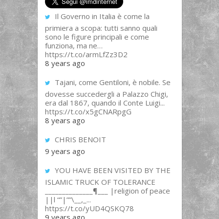
Il Governo in Italia è come la
primiera a scopa: tutti sanno quali
sono le figure principali e come
funziona, ma ne…
https://t.co/armLfZz3D2
8 years ago
Tajani, come Gentiloni, è nobile. Se
dovesse succedergli a Palazzo Chigi,
era dal 1867, quando il Conte Luigi...
https://t.co/x5gCNARpgG
8 years ago
CHRIS BENOIT
9 years ago
YOU HAVE BEEN VISITED BY THE
ISLAMIC TRUCK OF TOLERANCE
______________¶___ |religion of peace
||l “”|””\__,_...
https://t.co/yUD4QSKQ78
9 years ago