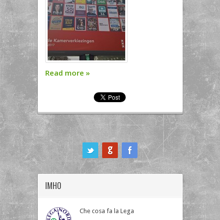
Read more
»
ook
IMHO
Che cosa fa la Lega