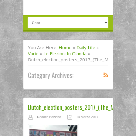
You Are Here:
Home
»
Daily Life
»
Varie
»
Le Elezioni In Olanda
»
Dutch_election_posters_2017_(The_Municipality_o
Category Archives:
Dutch_election_posters_2017_(The_Municipal
Rodolfo Bevione
14 Marzo 2017