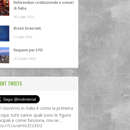
Referendum costituzionale e scenari
di fiaba
30 Luglio 2016
Brexit; bravi tutti.
2 Luglio 2016
Requiem per il PD
20 Giugno 2016
ENT TWEETS
l Governo in Italia è come la primiera
copa: tutti sanno quali sono le figure
ncipali e come funziona, ma ne…
ps://t.co/armLfZz3D2