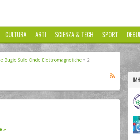
CULTURA
ARTI
SCIENZA & TECH
SPORT
DEBU
twitter
googleplus
facebook
Le Bugie Sulle Onde Elettromagnetiche
»
2
IM
re
»