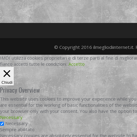
© Copyright 2016 ilmegliodiinternet.it. 
IMDI utilizza cookies proprietari e di terze parti al fine di migliora
fianco accetti tutte le condizioni.
Accetto
Chiudi
Privacy Overview
This website uses cookies to improve your experience while you 
are essential for the working of basic functionalities of the web
your browser only with your consent. You also have the option t
Necessary
Necessary
Sempre abilitato
Necessary cookies are absolutely essential for the website to fun