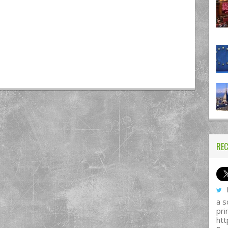
REC
I
a s
pri
htt