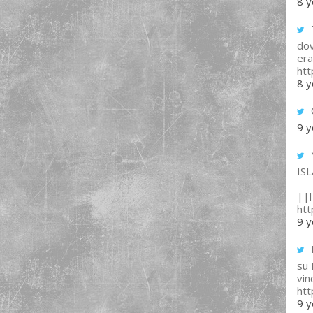
8 y
T
dov
era
ht
8 y
9 y
IS
___
||l 
ht
9 y
su
vin
ht
9 y