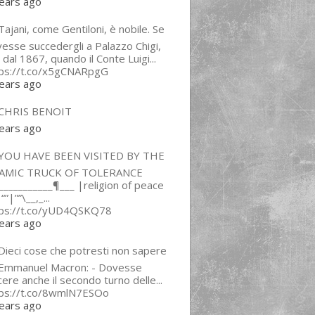
ears ago
ajani, come Gentiloni, è nobile. Se
esse succedergli a Palazzo Chigi,
 dal 1867, quando il Conte Luigi...
tps://t.co/x5gCNARpgG
ears ago
CHRIS BENOIT
ears ago
YOU HAVE BEEN VISITED BY THE
LAMIC TRUCK OF TOLERANCE
___________¶___ |religion of peace
“”|””\__,_...
tps://t.co/yUD4QSKQ78
ears ago
Dieci cose che potresti non sapere
 Emmanuel Macron: - Dovesse
cere anche il secondo turno delle...
tps://t.co/8wmlN7ESOo
ears ago