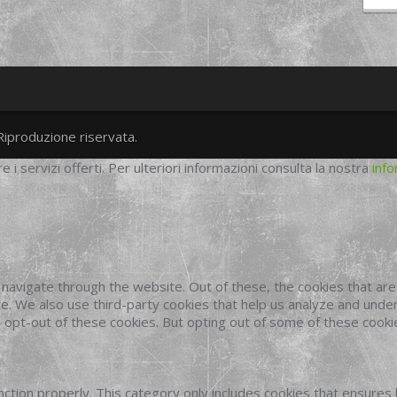
Riproduzione riservata.
twitter
googleplus
facebook
re i servizi offerti. Per ulteriori informazioni consulta la nostra
info
navigate through the website. Out of these, the cookies that ar
site. We also use third-party cookies that help us analyze and und
o opt-out of these cookies. But opting out of some of these cook
ction properly. This category only includes cookies that ensures 