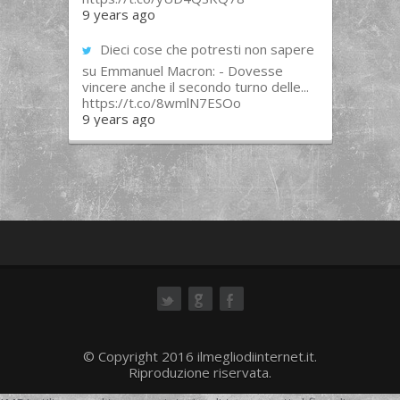
9 years ago
Dieci cose che potresti non sapere
su Emmanuel Macron: - Dovesse
vincere anche il secondo turno delle...
https://t.co/8wmlN7ESOo
9 years ago
ok
© Copyright 2016 ilmegliodiinternet.it.
Riproduzione riservata.