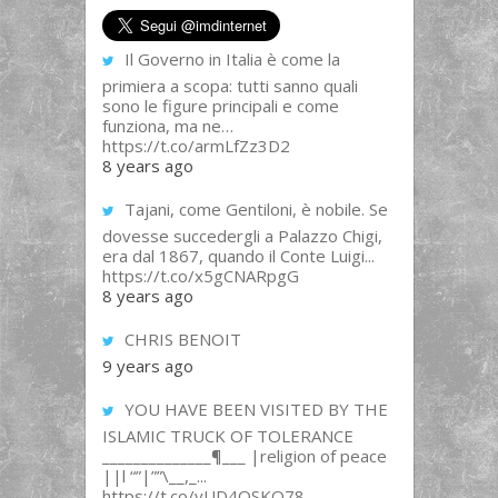
Il Governo in Italia è come la
primiera a scopa: tutti sanno quali
sono le figure principali e come
funziona, ma ne…
https://t.co/armLfZz3D2
8 years ago
Tajani, come Gentiloni, è nobile. Se
dovesse succedergli a Palazzo Chigi,
era dal 1867, quando il Conte Luigi...
https://t.co/x5gCNARpgG
8 years ago
CHRIS BENOIT
9 years ago
YOU HAVE BEEN VISITED BY THE
ISLAMIC TRUCK OF TOLERANCE
______________¶___ |religion of peace
||l “”|””\__,_...
https://t.co/yUD4QSKQ78