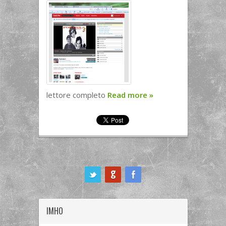
lettore completo
Read more
»
ook
IMHO