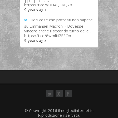
||l “”|””\__,_...
https://t.co/yUD4QSKQ78
9 years ago
Dieci cose che potresti non sapere
su Emmanuel Macron: - Dovesse
vincere anche il secondo turno delle...
https://t.co/8wmlN7ESOo
9 years ago
ok
© Copyright 2016 ilmegliodiinternet.it.
Riproduzione riservata.