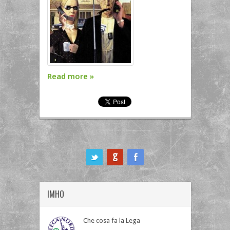
Read more
»
ook
IMHO
Che cosa fa la Lega