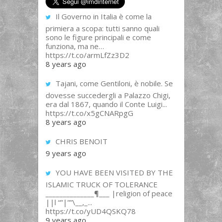
Il Governo in Italia è come la
primiera a scopa: tutti sanno quali
sono le figure principali e come
funziona, ma ne…
https://t.co/armLfZz3D2
8 years ago
Tajani, come Gentiloni, è nobile. Se
dovesse succedergli a Palazzo Chigi,
era dal 1867, quando il Conte Luigi...
https://t.co/x5gCNARpgG
8 years ago
CHRIS BENOIT
9 years ago
YOU HAVE BEEN VISITED BY THE
ISLAMIC TRUCK OF TOLERANCE
______________¶___ |religion of peace
||l “”|””\__,_...
https://t.co/yUD4QSKQ78
9 years ago