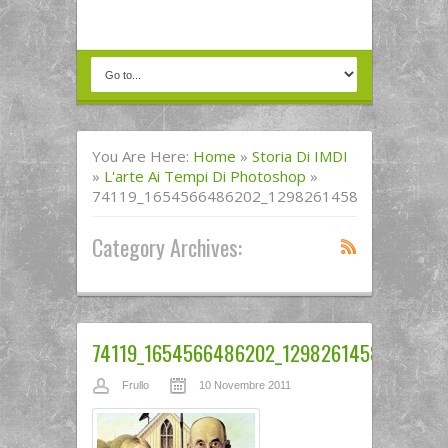
You Are Here:
Home
»
Storia Di IMDI
»
L'arte Ai Tempi Di Photoshop
»
74119_1654566486202_1298261458_1748958_3
Category Archives:
74119_1654566486202_1298261458_174895
Frullo
10 Novembre 2011