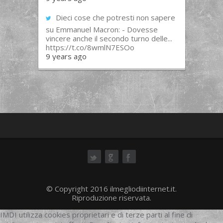
Dieci cose che potresti non sapere
su Emmanuel Macron: - Dovesse
vincere anche il secondo turno delle...
https://t.co/8wmlN7ESOo
9 years ago
ok
© Copyright 2016 ilmegliodiinternet.it.
Riproduzione riservata.
IMDI utilizza cookies proprietari e di terze parti al fine di