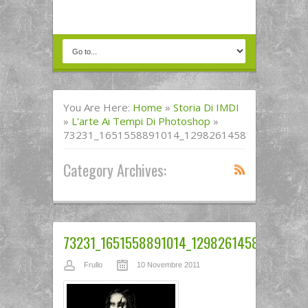
You Are Here:
Home
»
Storia Di IMDI
»
L'arte Ai Tempi Di Photoshop
»
73231_1651558891014_1298261458_1744733_5
Category Archives:
73231_1651558891014_1298261458_174473
Frullo
10 Novembre 2011