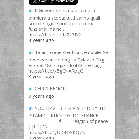
Il Governo in Italia è come la
primiera a scopa: tutti sanno quali
sono le figure principali e come
funziona, ma ne…
https://t.co/armLfZz3D2
8 years ago
Tajani, come Gentiloni, è nobile. Se
dovesse succedergli a Palazzo Chigi,
era dal 1867, quando il Conte Luigi...
https://t.co/x5gCNARpgG
8 years ago
CHRIS BENOIT
9 years ago
YOU HAVE BEEN VISITED BY THE
ISLAMIC TRUCK OF TOLERANCE
______________¶___ |religion of peace
||l “”|””\__,_...
https://t.co/yUD4QSKQ78
9 years ago