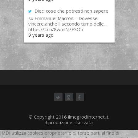
Dieci cose che potresti non sapere
su Emmanuel Macron: - Dovesse
vincere anche il secondo turno delle...
https://t.co/8wmlN7ESOo
9 years ago
ok
© Copyright 2016 ilmegliodiinternet.it.
Riproduzione riservata.
IMDI utilizza cookies proprietari e di terze parti al fine di