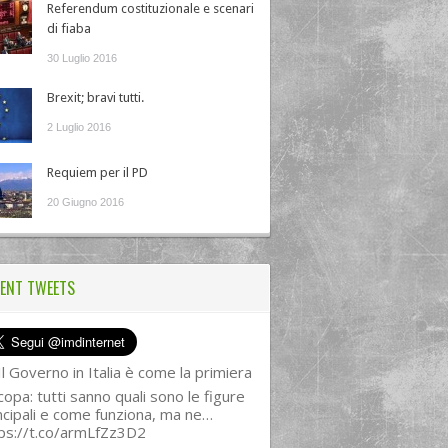
Referendum costituzionale e scenari
di fiaba
30 Luglio 2016
Brexit; bravi tutti.
2 Luglio 2016
Requiem per il PD
20 Giugno 2016
ENT TWEETS
l Governo in Italia è come la primiera
copa: tutti sanno quali sono le figure
ncipali e come funziona, ma ne…
ps://t.co/armLfZz3D2