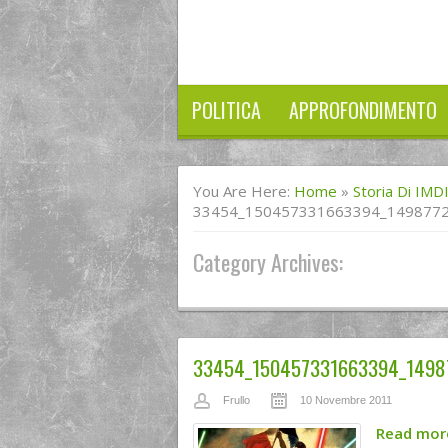
POLITICA
APPROFONDIMENTO
You Are Here:
Home
»
Storia Di IMD
33454_150457331663394_149877
Category Archives:
33454_150457331663394_1498
Frullo
10 Novembre 2011
Read mo