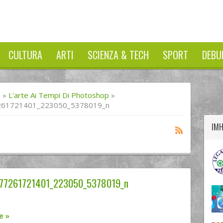
CULTURA
ARTI
SCIENZA & TECH
SPORT
DEBU
twitter
googleplus
facebook
I
»
L'arte Ai Tempi Di Photoshop
»
261721401_223050_5378019_n
IM
77261721401_223050_5378019_n
re
»