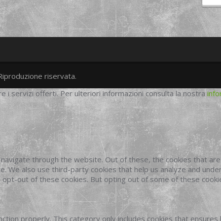
Riproduzione riservata.
twitter
googleplus
facebook
re i servizi offerti. Per ulteriori informazioni consulta la nostra
info
navigate through the website. Out of these, the cookies that ar
site. We also use third-party cookies that help us analyze and und
o opt-out of these cookies. But opting out of some of these cook
ction properly. This category only includes cookies that ensures 