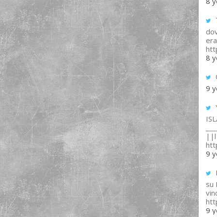
8 y
T
dov
era
ht
8 y
9 y
IS
___
||l 
ht
9 y
su
vin
ht
9 y