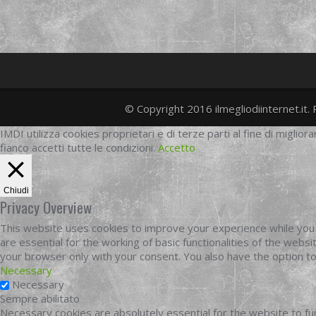
© Copyright 2016 ilmegliodiinternet.it. 
IMDI utilizza cookies proprietari e di terze parti al fine di migliora
fianco accetti tutte le condizioni.
Accetto
Chiudi
Privacy Overview
This website uses cookies to improve your experience while you 
are essential for the working of basic functionalities of the web
your browser only with your consent. You also have the option t
Necessary
Necessary
Sempre abilitato
Necessary cookies are absolutely essential for the website to fun