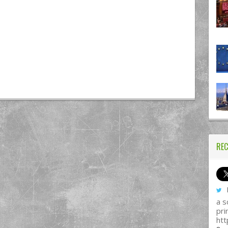
REC
I
a s
pri
htt