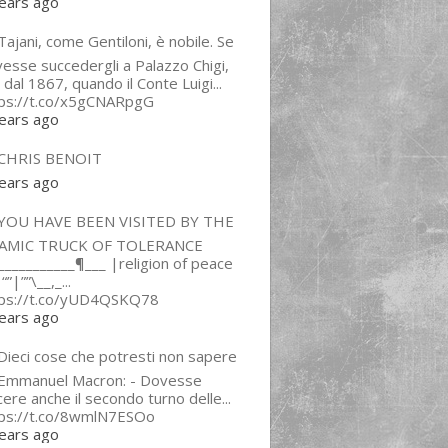
ears ago
ajani, come Gentiloni, è nobile. Se
esse succedergli a Palazzo Chigi,
 dal 1867, quando il Conte Luigi...
tps://t.co/x5gCNARpgG
ears ago
CHRIS BENOIT
ears ago
YOU HAVE BEEN VISITED BY THE
LAMIC TRUCK OF TOLERANCE
___________¶___ |religion of peace
“”|””\__,_...
tps://t.co/yUD4QSKQ78
ears ago
Dieci cose che potresti non sapere
 Emmanuel Macron: - Dovesse
cere anche il secondo turno delle...
tps://t.co/8wmlN7ESOo
ears ago