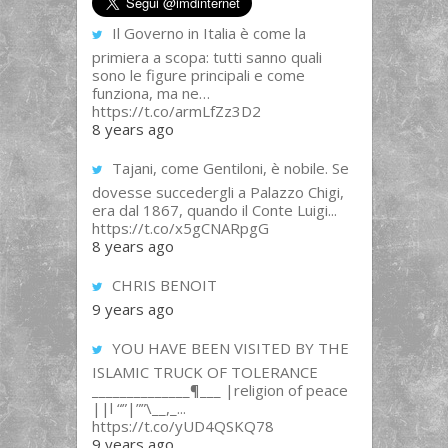
Il Governo in Italia è come la
primiera a scopa: tutti sanno quali
sono le figure principali e come
funziona, ma ne…
https://t.co/armLfZz3D2
8 years ago
Tajani, come Gentiloni, è nobile. Se
dovesse succedergli a Palazzo Chigi,
era dal 1867, quando il Conte Luigi...
https://t.co/x5gCNARpgG
8 years ago
CHRIS BENOIT
9 years ago
YOU HAVE BEEN VISITED BY THE
ISLAMIC TRUCK OF TOLERANCE
______________¶___ |religion of peace
||l “”|””\__,_...
https://t.co/yUD4QSKQ78
9 years ago