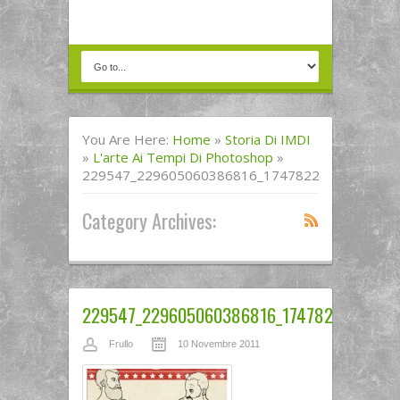
You Are Here:
Home
»
Storia Di IMDI
»
L'arte Ai Tempi Di Photoshop
»
229547_229605060386816_174782215869101_1
Category Archives:
229547_229605060386816_17478221586910
Frullo
10 Novembre 2011