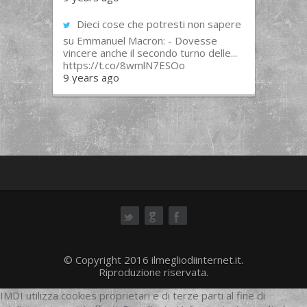
Dieci cose che potresti non sapere
su Emmanuel Macron: - Dovesse
vincere anche il secondo turno delle...
https://t.co/8wmlN7ESOo
9 years ago
ok
© Copyright 2016 ilmegliodiinternet.it.
Riproduzione riservata.
IMDI utilizza cookies proprietari e di terze parti al fine di