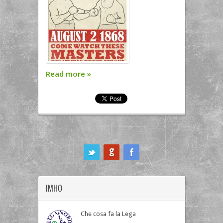
Read more
»
ook
IMHO
Che cosa fa la Lega