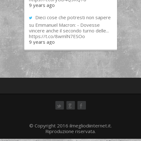
9 years ago
Dieci cose che potresti non sapere
su Emmanuel Macron: - Dovesse
vincere anche il secondo turno delle...
https://t.co/8wmlN7ESOo
9 years ago
ok
© Copyright 2016 ilmegliodiinternet.it.
Riproduzione riservata.