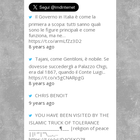
Il Governo in Italia è come la
primiera a scopa: tutti sanno quali
sono le figure principali e come
funziona, ma ne…
https://t.co/armLfZz3D2
8 years ago
Tajani, come Gentiloni, è nobile. Se
dovesse succedergli a Palazzo Chigi,
era dal 1867, quando il Conte Luigi...
https://t.co/x5gCNARpgG
8 years ago
CHRIS BENOIT
9 years ago
YOU HAVE BEEN VISITED BY THE
ISLAMIC TRUCK OF TOLERANCE
______________¶___ |religion of peace
||l “”|””\__,_...
https://t.co/yUD4QSKQ78