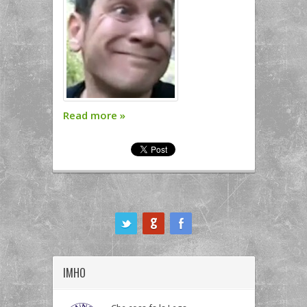
Read more
»
ook
IMHO