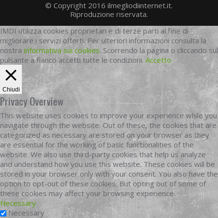
© Copyright 2016 ilmegliodiinternet.it.
Riproduzione riservata.
IMDI utilizza cookies proprietari e di terze parti al fine di
migliorare i servizi offerti. Per ulteriori informazioni consulta la
nostra
informativa sui cookies
. Scorrendo la pagina o cliccando sul
pulsante a fianco accetti tutte le condizioni.
Accetto
Chiudi
Privacy Overview
This website uses cookies to improve your experience while you
navigate through the website. Out of these, the cookies that are
categorized as necessary are stored on your browser as they
are essential for the working of basic functionalities of the
website. We also use third-party cookies that help us analyze
and understand how you use this website. These cookies will be
stored in your browser only with your consent. You also have the
option to opt-out of these cookies. But opting out of some of
these cookies may affect your browsing experience.
Necessary
Necessary