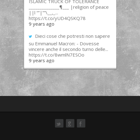
ISLAMIC TRUCK OF TOLERANCE
______________¶___ |religion of peace
||l “”|””\__,_...
https://t.co/yUD4QSKQ78
9 years ago
Dieci cose che potresti non sapere
su Emmanuel Macron: - Dovesse
vincere anche il secondo turno delle...
https://t.co/8wmlN7ESOo
9 years ago
ok