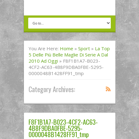
You Are Here:
Home
»
Sport
»
La Top
5 Delle Più Belle Maglie Di Serie A Dal
2010 Ad Oggi
»
F8F1B1A7-B023-
4CF2-AC63-4B8F9DBA0FBE-5295-
0000048B1428FF91_tmp
Category Archives:
F8F1B1A7-B023-4CF2-AC63-
4B8F9DBA0FBE-5295-
0000048B1428FF91_tmp